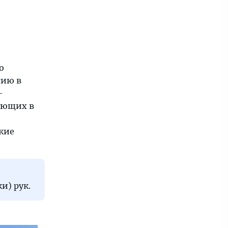
ю
сию в
—
ающих в
кие
и) рук.