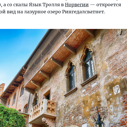
, а со скалы Язык Тролля в
Норвегии
— откроется
й вид на лазурное озеро Рингедалсватнет.