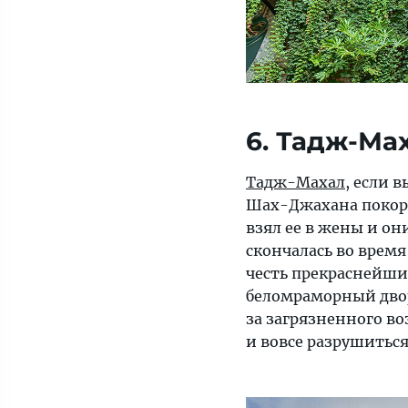
6. Тадж-Ма
Тадж-Махал
, если 
Шах-Джахана покори
взял ее в жены и он
скончалась во врем
честь прекраснейши
беломраморный двор
за загрязненного во
и вовсе разрушиться