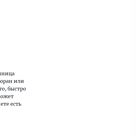
анница
торан или
го, быстро
может
ете есть