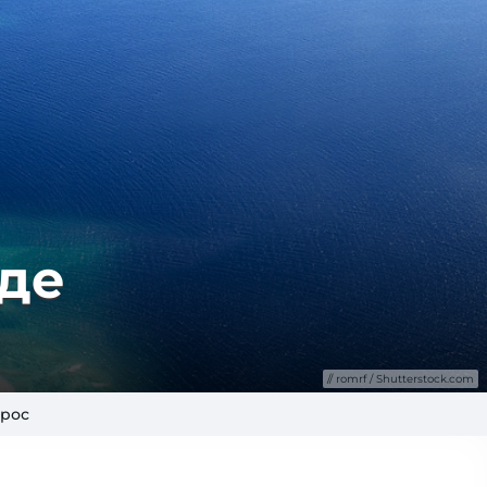
где
romrf / Shutterstock.com
прос