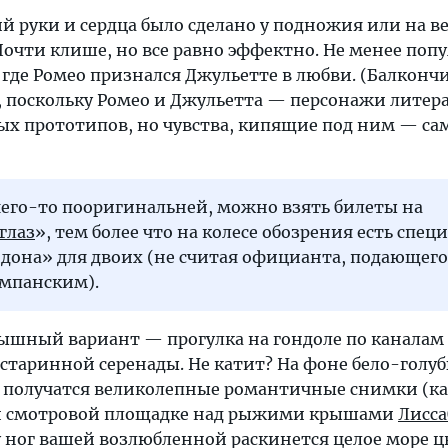
й руки и сердца было сделано у подножия или на 
Почти клише, но все равно эффектно. Не менее поп
, где Ромео признался Джульетте в любви. (Балкончи
 поскольку Ромео и Джульетта — персонажи литер
ных прототипов, но чувства, кипящие под ним — са
чего-то пооригинальней, можно взять билеты на
глаз
», тем более что на колесе обозрения есть спец
дона» для двоих (не считая официанта, подающего
ампанским).
ышный вариант — прогулка на гондоле по каналам
старинной серенады. Не катит? На фоне бело-голу
получатся великолепные романтичные снимки (ка
ой смотровой площадке над рыжими крышами
Лисса
 ног вашей возлюбленной раскинется целое море ц