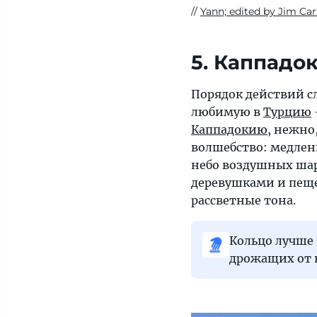
Yann; edited by Jim Car
5. Каппадо
Порядок действий 
любимую в
Турцию
Каппадокию
, нежно
волшебство: медлен
небо воздушных шар
деревушками и пещ
рассветные тона.
Кольцо лучше 
дрожащих от в