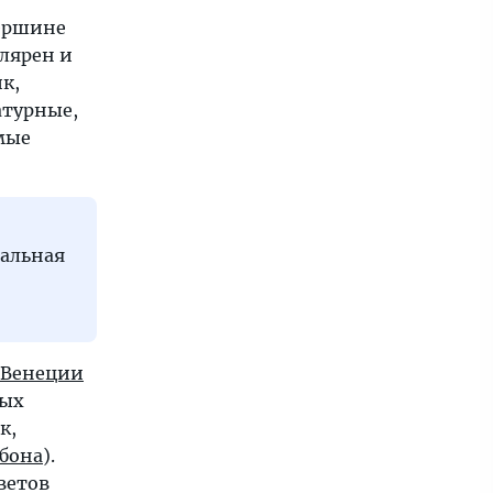
вершине
улярен и
к,
атурные,
мые
иальная
Венеции
бых
к,
бона
).
ветов