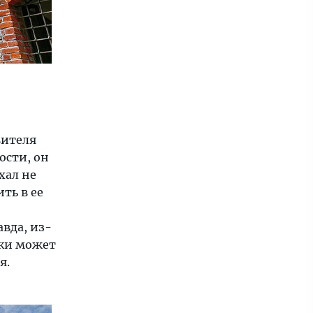
вителя
ости, он
хал не
ть в ее
вда, из-
еки может
я.