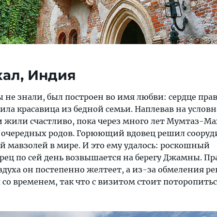
хал, Индия
вы не знали, был построен во имя любви: сердце пра
ла красавица из бедной семьи. Наплевав на условн
и жили счастливо, пока через много лет Мумтаз-Ма
я очередных родов. Горюющий вдовец решил сооруди
й мавзолей в мире. И это ему удалось: роскошный
ец по сей день возвышается на берегу Джамны. Пра
здуха он постепенно желтеет, а из-за обмеления р
 со временем, так что с визитом стоит поторопитьс