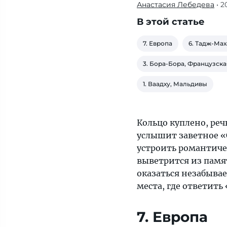
Анастасия Лебедева
• 2
Кольцо
куплено,
В этой статье
речь
подготовлена —
7. Европа
6. Тадж-Мах
осталось
3. Бора-Бора, Французск
определиться,
где
1. Ваадху, Мальдивы
избранница
услышит
заветное
Кольцо куплено, реч
«Стань
услышит заветное «
моей
устроить романтичес
женой!»
выветрится из памя
оказаться незабыва
места, где ответить
7. Европа