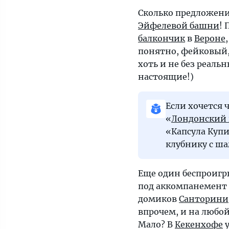
Сколько предложени
Эйфелевой башни
! 
балкончик
в
Вероне
понятно, фейковый,
хоть и не без реаль
настоящие!)
Если хочется 
«
Лондонский 
«Капсула Купи
клубнику с ш
Еще один беспроигр
под аккомпанемент 
домиков
Санторини
впрочем, и на люб
Мало? В
Кекенхофе
у