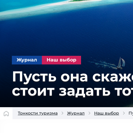
Журнал
Наш выбор
Пусть она скаже
стоит задать т
Тонкости туризма
Журнал
Наш выбор
П