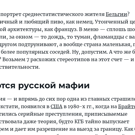
 портрет среднестатистического жителя
Бельгии
?
ичный и любящий пиво, как немец. Утонченный ц
ной архитектуры, как француз. В меню — сплошь шо
ли, за окном — то дождь, то туман, фламандцы с 
другом подтрунивают, а вообще страна маленькая, 
более популярных соседей. Ну, допустим. А что же
? Возьмем 7 расхожих стереотипов на этот счет — 
йствительности.
ются русской мафии
ия — и впрямь до сих пор одна из главных страшил
 кстати, появился в
США
в 1980-х гг., когда на
Брайт
тились серийные преступления, приписываемые
твовала даже теория, будто КГБ тайно выпускает
м и дает им разрешение на выезд за границу. Как 