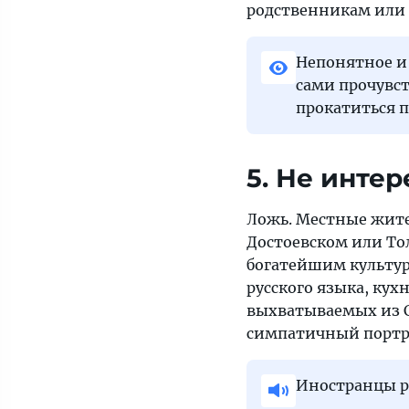
родственникам или 
Непонятное и
сами прочувст
прокатиться п
5. Не инте
Ложь. Местные жите
Достоевском или То
богатейшим культур
русского языка, ку
выхватываемых из С
симпатичный портр
Иностранцы р