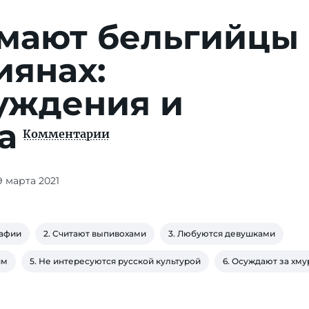
умают бельгийцы
иянах:
уждения и
а
Комментарии
9 марта 2021
мафии
2. Считают выпивохами
3. Любуются девушками
ям
5. Не интересуются русской культурой
6. Осуждают за хму