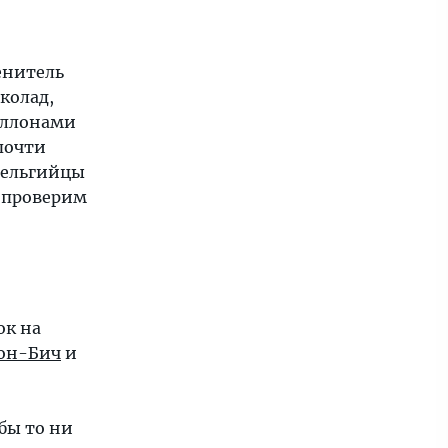
енитель
колад,
валлонами
почти
 бельгийцы
и проверим
ок на
он-Бич
и
бы то ни