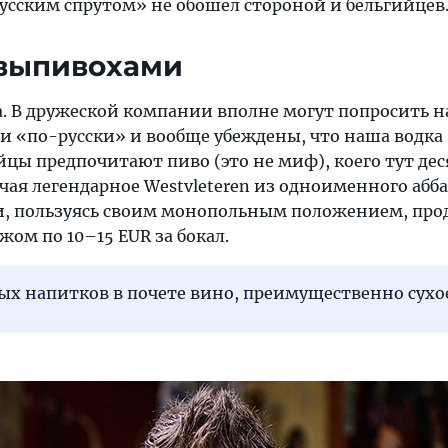
русским спрутом» не обошел стороной и бельгийцев
 выпивохами
а. В дружеской компании вполне могут попросить н
и «по-русски» и вообще убеждены, что наша водка
йцы предпочитают пиво (это не миф), коего тут де
чая легендарное Westvleteren из одноименного абба
, пользуясь своим монопольным положением, про
ом по 10–15 EUR за бокал.
х напитков в почете вино, преимущественно сухое