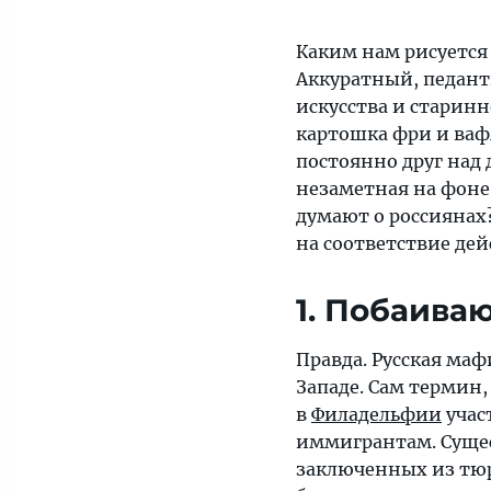
расхожих
стереотипов
Каким нам рисуется
на
Аккуратный, педант
этот
искусства и старин
счет
картошка фри и ваф
—
постоянно друг над 
и
незаметная на фоне 
проверим
думают о россиянах
на
на соответствие де
соответствие
действительности
1. Побаива
Правда. Русская маф
Западе. Сам термин,
в
Филадельфии
учас
иммигрантам. Сущес
заключенных из тюре