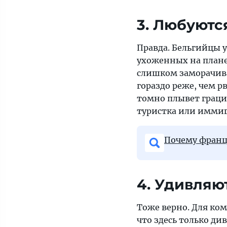
3. Любуютс
Правда. Бельгийцы 
ухоженных на планет
слишком заморачива
гораздо реже, чем р
томно плывет грацио
туристка или иммиг
Почему франц
4. Удивляю
Тоже верно. Для ком
что здесь только д