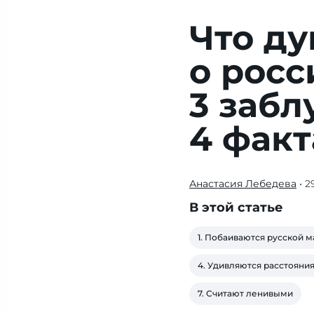
Что д
о росс
3 забл
4 факт
Анастасия Лебедева
• 2
Что
же
В этой статье
бельгийцы
думают
1. Побаиваются русской 
о
4. Удивляются расстояни
россиянах?
Возьмем
7. Считают ленивыми
7