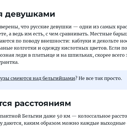
я девушками
уверены, что русские девушки — одни из самых кра
е, а ведь им есть, с чем сравнивать. Местные бар
ются по поводу внешности: каблуки и декольте но
ваные колготки и одежду кислотных цветов. Если п
зная леди в платьице и на шпильках, скорее всего 
рантка.
узы смеются над бельгийцами
? Не все так просто.
тся расстояниям
пактной Бельгии даже 50 км — колоссальное рассто
иву даются, каким образом можно каждые выходные 