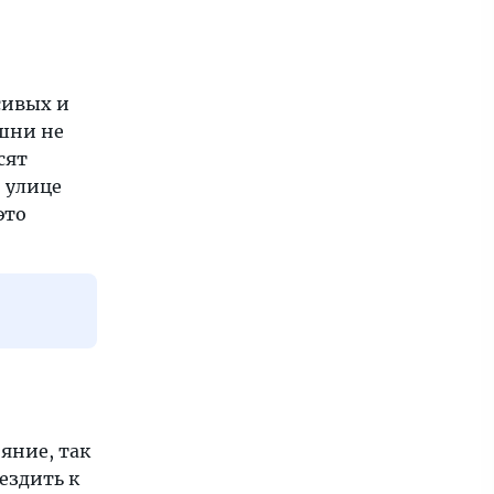
сивых и
ышни не
сят
о улице
это
яние, так
ездить к