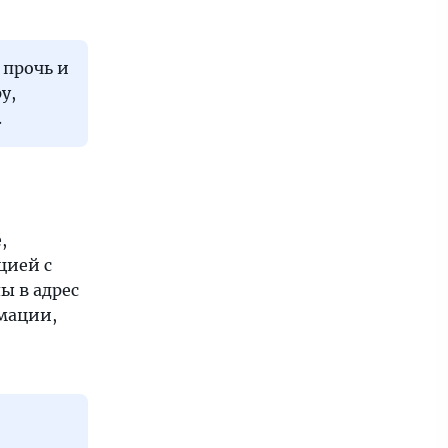
 прочь и
у,
.
,
цией с
ы в адрес
мации,