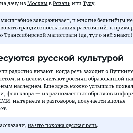
на дачу из
Москвы
в
Рязань
или
Тулу
.
 масштабное завораживает, и многие бельгийцы не
вовать грандиозность наших расстояний: к пример
о Транссибирской магистрали (да, тут о ней знают)
ресуются русской культурой
ли радостно кивают, когда речь заходит о Пушкине
лстом, и в целом считают россиян образованной на
ным наследием. Еще здесь можно услышать похвал
хни, фольклора — из разномастных обрывков инфор
МИ, интернета и разговоров, получается вполне
ет.
ассказали,
на что похожа русская речь
.