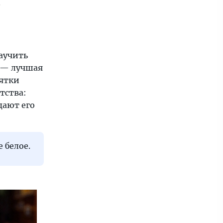
.
аучить
 — лучшая
сятки
тства:
дают его
 белое.