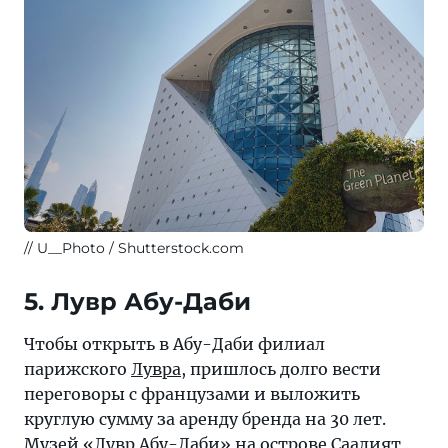
U__Photo / Shutterstock.com
5. Лувр Абу-Даби
Чтобы открыть в Абу-Даби филиал
парижского
Лувра
, пришлось долго вести
переговоры с французами и выложить
круглую сумму за аренду бренда на 30 лет.
Музей «
Лувр Абу-Даби
» на
острове Саадият