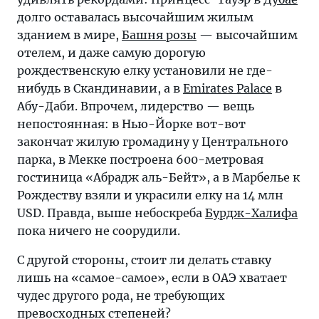
Халифа
долго оставалась высочайшим жилым
пока
зданием в мире,
Башня розы
— высочайшим
ничего
отелем, и даже самую дорогую
не
рождественскую елку установили не где-
соорудили?
нибудь в Скандинавии, а в
Emirates Palace
в
Однако
Абу-Даби. Впрочем, лидерство — вещь
в
непостоянная: в Нью-Йорке вот-вот
ОАЭ
закончат жилую громадину у Центрального
хватает
парка, в Мекке построена 600-метровая
чудес
гостиница «Абрадж аль-Бейт», а в Марбелье к
другого
Рождеству взяли и украсили елку на 14 млн
рода,
USD. Правда, выше небоскреба
Бурдж-Халифа
не
пока ничего не соорудили.
требующих
превосходных
С другой стороны, стоит ли делать ставку
степеней
лишь на «самое-самое», если в ОАЭ хватает
чудес другого рода, не требующих
превосходных степеней?