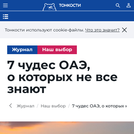
Тонкости используют сookie-файлы.
Что это значит?
Журнал
Наш выбор
7 чудес ОАЭ,
о которых не все
знают
Wir
iStoc
Журнал
Наш выбор
7 чудес ОАЭ, о которых не 