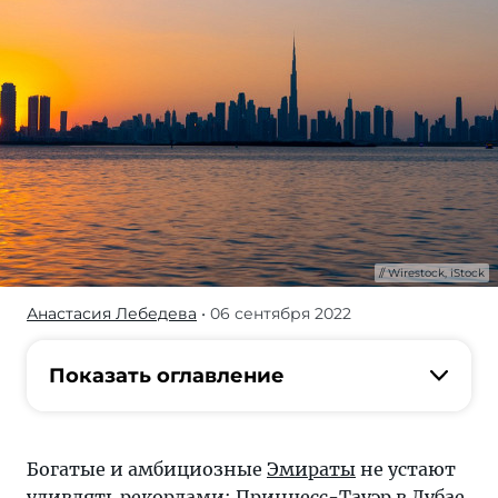
Wirestock, iStock
Анастасия Лебедева
• 06 сентября 2022
Вы
же
знаете,
Показать оглавление
что
выше
небоскреба
Богатые и амбициозные
Эмираты
не устают
Бурдж-
удивлять рекордами: Принцесс-Тауэр в
Дубае