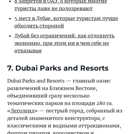
8 запретов в ОАЭ, о которых многие
туристы даже не подозревают
5 мест в Дубае, которые туристам лучше
обходить стороной
Дубай без ограничений: как отдохнуть
экономно, при этом ни в чем себе не
отказывая
7. Dubai Parks and Resorts
Dubai Parks and Resorts — главный оазис
развлечений на Ближнем Востоке,
объединивший сразу несколько
тематических парков на площади 280 га.
«
Леголенд
» — пестрый город, собранный из
деталей знаменитого конструктора, с
классическими и водными аттракционами,
фортом пиратов, королевством и