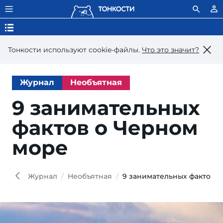
Тонкости используют сookie-файлы.
Что это значит?
Журнал
Необъятная
9 заниматель­ных
фак­тов о Чер­ном
море
Журнал
Необъятная
9 занимательных фактов 