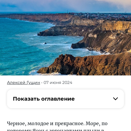
Алексей Гущин
• 07 июня 2024
Черное
море —
это
Показать оглавление
не
только
пляжный
Черное, молодое и прекрасное. Море, по
отдых,
которому Ясон с аргонавтами плыли в