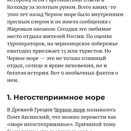
солнце
Колхиду за золотым руном. Всего каких-то
и
7000 лет назад Черное море было внутренним
яркие
пресным озером и не имело сообщения с
мгновения,
Мировым океаном. Сегодня это любимое
но
место отдыха жителей России. По оценке
и
туроператоров, на черноморское побережье
богатая
ежегодно приезжает 15 млн туристов. Но
история.
Черное море — это не только пляжный
Вот
отдых, солнце и яркие мгновения, но и
9
богатая история. Вот 9 необычных фактов о
необычных
нем.
фактов
о
1. Негостеприимное море
нем
В Древней Греции
Черное море
называлось
Понт Аксинский, что можно перевести как
«море негостеприимное». Причиной тому