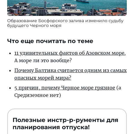
Образование Босфорского залива изменило судьбу
будущего Черного моря
Что еще почитать по теме
11 удивительных фак­тов об Азов­ском мо­ре.
А мо­ре ли это вообще?
Почему Балтика счи­та­ет­ся од­ним из са­мых
опас­ных мо­рей мира?
5 причин, почему Черное море грязное
(а
Средиземное нет)
Полезные инстр-р-рументы для
планирования отпуска!