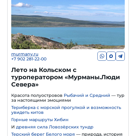
murmany.ru
+7 902 281-22-00
Лето на Кольском с
туроператором «Мурманы.Люди
Севера»
Красота полуостровов
Рыбачий и Средний
— тур
за настоящими эмоциями
Териберка с морской прогулкой и возможность
увидеть китов
Горные маршруты Хибин
И
древняя сила Ловозёрских тундр
Терский берег Белого моря
— природа, история