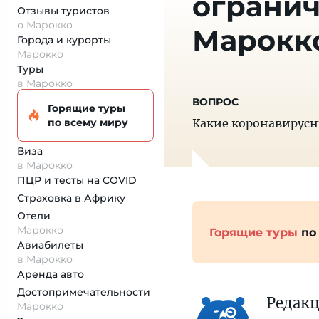
огранич
Отзывы туристов
о Марокко
Марокко
Города и курорты
Марокко
Туры
в Марокко
Горящие туры
по всему миру
Какие коронавирусн
Виза
в Марокко
ПЦР и тесты на COVID
Страховка
в Африку
Отели
Марокко
Горящие туры
по
Авиабилеты
в Марокко
Аренда авто
Достопримеча­тельности
Редак
Марокко