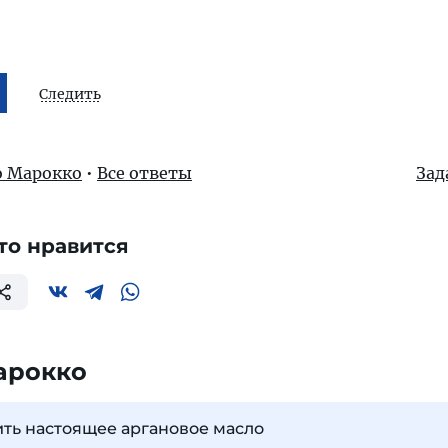
Следить
о Марокко
•
Все ответы
Зад
то нравится
арокко
ить настоящее аргановое масло