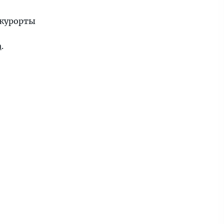
 курорты
а
.