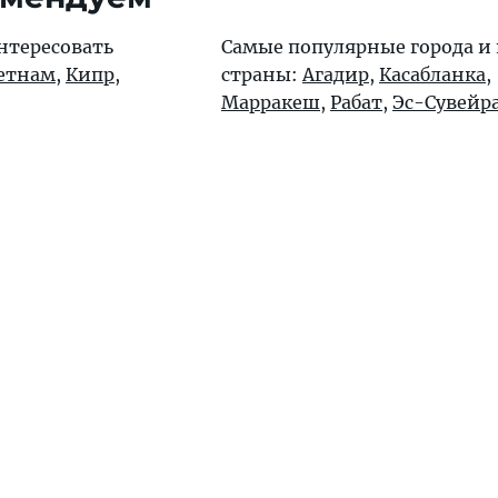
нтересовать
Самые популярные города и
етнам
,
Кипр
,
страны:
Агадир
,
Касабланка
,
Марракеш
,
Рабат
,
Эс-Сувейр