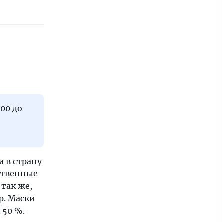
00 до
 в страну
ественные
так же,
др. Маски
 50 %.