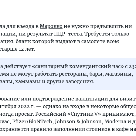
а для въезда в
Марокко
не нужно предъявлять ни
ации, ни результат ПЦР-теста. Требуется только
ация, бланк которой выдают в самолете всем
тарше 12 лет.
а действует «санитарный комендантский час» с 23:
время не могут работать рестораны, бары, магазины,
залы, хаммамы и другие заведения.
рование или подтверждение вакцинации для визита
тября 2022 г. — однако на входе в некоторые общ
ногда просят. Российский «Спутник V» принимают, 
ovac, Pfizer/BioNTech, Johnson & Johnson, Moderna и 
Сохраняется правило заполнения столиков в кафе на