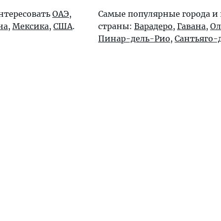
интересовать
ОАЭ
,
Самые популярные города и
на
,
Мексика
,
США
.
страны:
Варадеро
,
Гавана
,
Ол
Пинар-дель-Рио
,
Сантьяго-