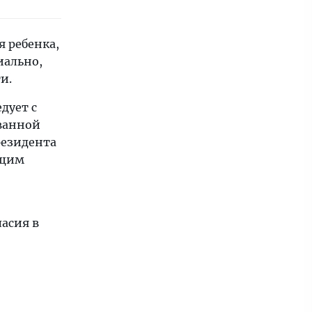
я ребенка,
иально,
и.
дует с
ованной
Президента
ющим
ласия в