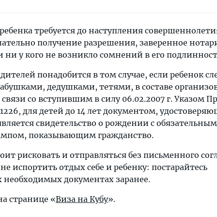
ребенка требуется до наступления совершеннолети
Желательно получение разрешения, заверенное нотар
и ни у кого не возникло сомнений в его подлинност
одителей понадобится в том случае, если ребенок сле
абушками, дедушками, тетями, в составе организ
в связи со вступившим в силу 06.02.2007 г. Указом 
 № 1226, для детей до 14 лет документом, удостоверя
является свидетельство о рождении с обязательным
мпом, показывающим гражданство.
оит рисковать и отправляться без письменного сог
не испортить отдых себе и ребенку: постарайтесь
ех необходимых документах заранее.
на странице «
Виза на Кубу
».