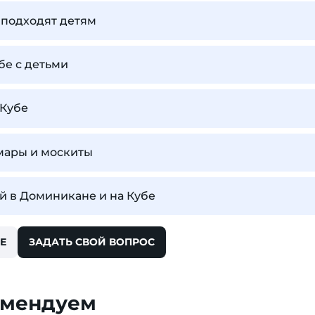
 подходят детям
бе с детьми
 Кубе
омары и москиты
й в Доминикане и на Кубе
Е
ЗАДАТЬ СВОЙ ВОПРОС
омендуем