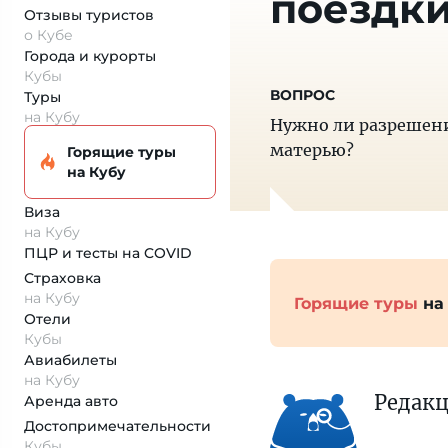
поездки
Отзывы туристов
о Кубе
Города и курорты
Кубы
Туры
на Кубу
Нужно ли разрешение
матерью?
Горящие туры
на Кубу
Виза
на Кубу
ПЦР и тесты на COVID
Страховка
на Кубу
Горящие туры
на
Отели
Кубы
Авиабилеты
на Кубу
Редак
Аренда авто
Достопримеча­тельности
Кубы