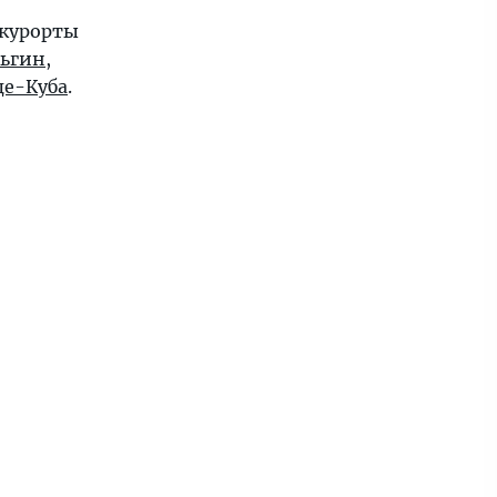
 курорты
ьгин
,
де-Куба
.