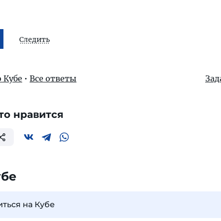
Следить
 Кубе
•
Все ответы
Зад
то нравится
убе
иться на Кубе