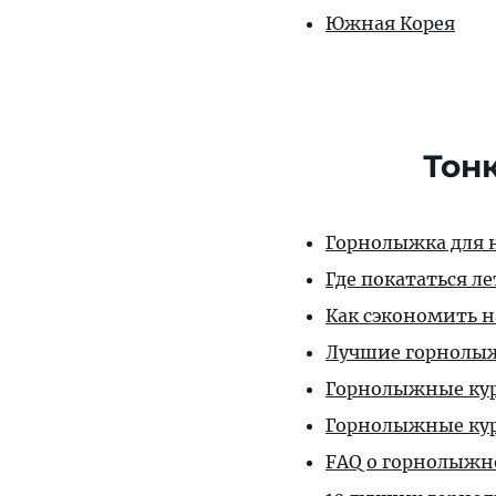
Южная Корея
Тон
Горнолыжка для 
Где покататься л
Как сэкономить 
Лучшие горнолыж
Горнолыжные кур
Горнолыжные ку
FAQ о горнолыжн