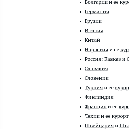
Болгария
и ее
кур
Германия
Грузия
Италия
Китай
Норвегия
и ее
ку
Россия
:
Кавказ
и
Словакия
Словения
Турция
и ее
куро
Финляндия
Франция
и ее
кур
Чехия
и ее
курор
Швейцария
и
Шве