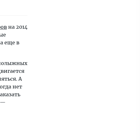
ров
на 2014
рые
а еще в
орнолыжных
двигается
яться. А
огда нет
аказать
 —