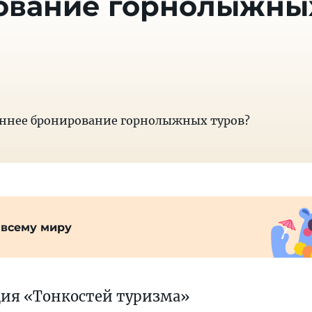
ование горнолыжны
аннее бронирование горнолыжных туров?
 всему миру
ция «Тонкостей туризма»