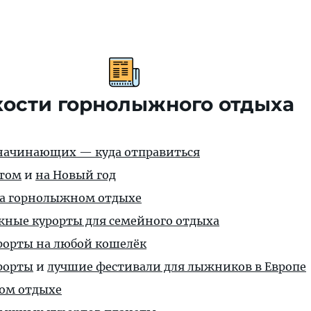
кости горнолыжного отдыха
начинающих — куда отправиться
етом
и
на Новый год
на горнолыжном отдыхе
ные курорты для семейного отдыха
орты на любой кошелёк
рорты
и
лучшие фестивали для лыжников в Европе
ом отдыхе