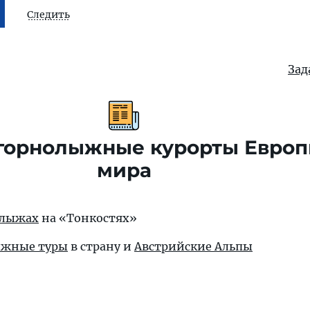
Следить
Зад
горнолыжные курорты Европ
мира
 лыжах
на «Тонкостях»
ыжные туры
в страну и
Австрийские Альпы