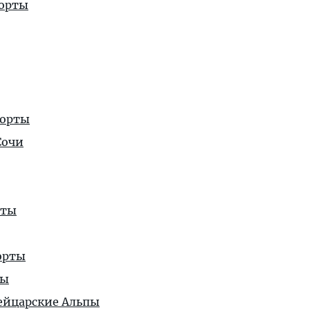
орты
рорты
Сочи
рты
орты
ты
йцарские Альпы