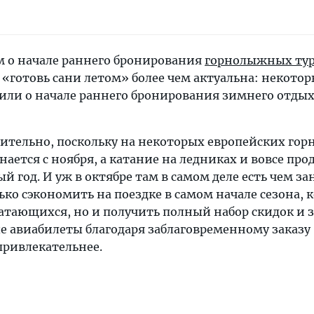
м о начале раннего бронирования
горнолыжных ту
а «готовь сани летом» более чем актуальна: некото
или о начале раннего бронирования зимнего отдых
вительно, поскольку на некоторых европейских г
нается с ноября, а катание на ледниках и вовсе про
й год. И уж в октябре там в самом деле есть чем зан
ко сэкономить на поездке в самом начале сезона, к
атающихся, но и получить полный набор скидок и з
 авиабилеты благодаря заблаговременному заказу
привлекательнее.