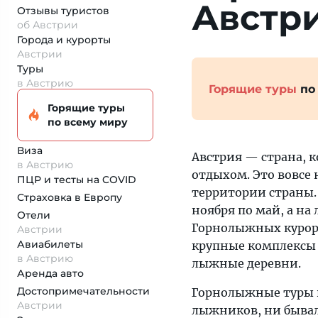
Австр
Отзывы туристов
об Австрии
Города и курорты
Австрии
Туры
в Австрию
Горящие туры
по
Горящие туры
по всему миру
Виза
Австрия — страна, 
в Австрию
отдыхом. Это вовсе
ПЦР и тесты на COVID
территории страны. 
Страховка
в Европу
ноября по май, а на
Отели
Горнолыжных курорт
Австрии
Авиабилеты
крупные комплексы 
в Австрию
лыжные деревни.
Аренда авто
Достопримеча­тельности
Горнолыжные туры 
Австрии
лыжников, ни бывал