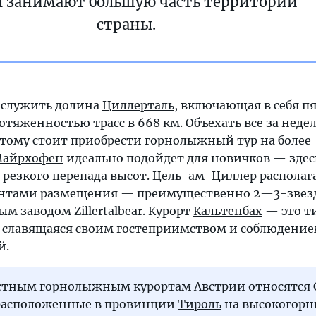
 занимают большую часть территории
страны.
служить долина
Циллерталь
, включающая в себя п
отяженностью трасс в 668 км. Объехать все за неде
потому стоит приобрести горнолыжный тур на более
айрхофен
идеально подойдет для новичков — здес
 резкого перепада высот.
Цель-ам-Циллер
располаг
нтами размещения — преимущественно 2—3-звез
м заводом Zillertalbear. Курорт
Кальтенбах
— это т
, славящаяся своим гостеприимством и соблюдени
й.
стным горнолыжным курортам Австрии относятся 
 расположенные в провинции
Тироль
на высокогор