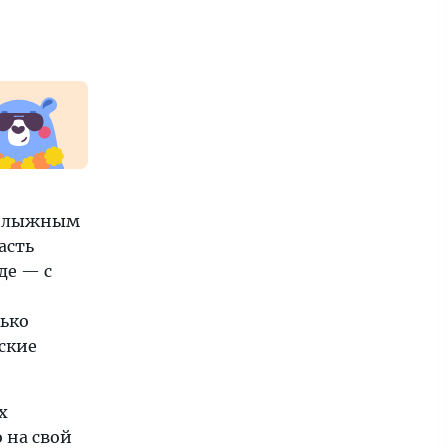
рнолыжным
асть
де — с
лько
ские
х
 на свой