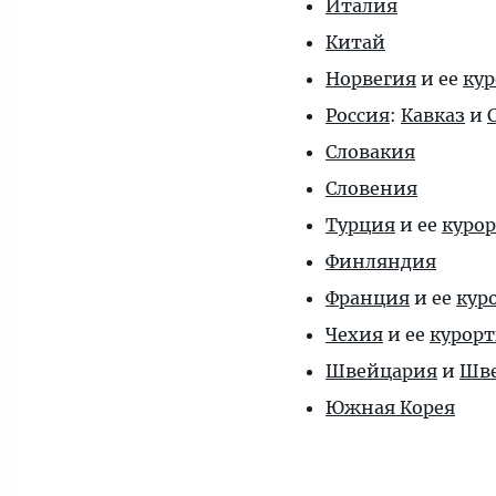
Италия
Китай
Норвегия
и ее
ку
Россия
:
Кавказ
и
Словакия
Словения
Турция
и ее
куро
Финляндия
Франция
и ее
кур
Чехия
и ее
курор
Швейцария
и
Шве
Южная Корея