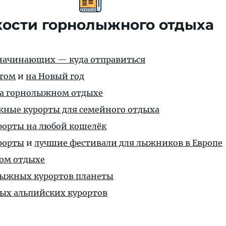
кости горнолыжного отдыха
начинающих — куда отправиться
етом
и
на Новый год
на горнолыжном отдыхе
ные курорты для семейного отдыха
орты на любой кошелёк
рорты
и
лучшие фестивали для лыжников в Европе
ом отдыхе
лыжных курортов планеты
ых альпийских курортов