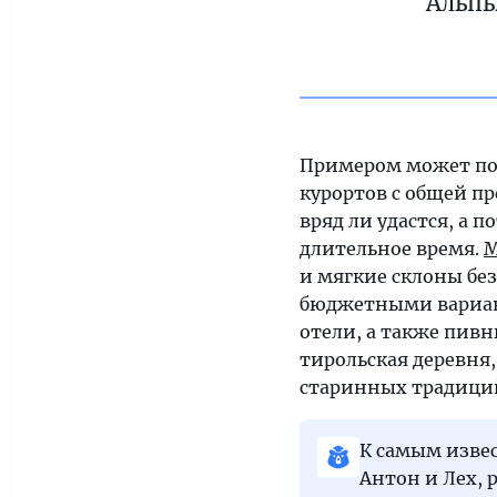
Альпы
Примером может по
курортов с общей пр
вряд ли удастся, а 
длительное время.
М
и мягкие склоны без
бюджетными вариа
отели, а также пивны
тирольская деревня
старинных традици
К самым изве
Антон и Лех,