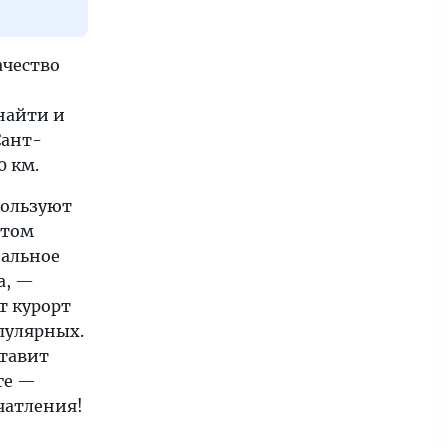
ачество
 найти и
Сант-
0 км.
пользуют
этом
еальное
а, —
т курорт
пулярных.
ставит
ге —
чатления!