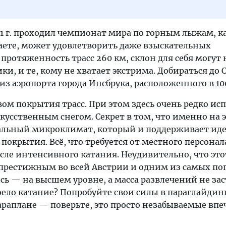
01 г. проходил чемпионат мира по горным лыжам, к
маете, может удовлетворить даже взыскательных
протяженность трасс 260 км, склон для себя могут
, и те, кому не хватает экстрима. Добираться до 
из аэропорта города Инсбрука, расположенного в 10
вом покрытия трасс. При этом здесь очень редко ис
кусственным снегом. Секрет в том, что именно на 
альный микроклимат, который и поддерживает ид
покрытия. Всё, что требуется от местного персонал
сле интенсивного катания. Неудивительно, что это
 престижным во всей Австрии и одним из самых по
есь — на высшем уровне, а масса развлечений не за
оело катание? Попробуйте свои силы в параглайдин
араплане — поверьте, это просто незабываемые впе