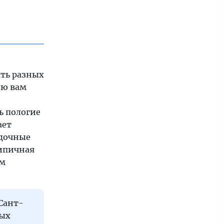
ять разных
лю вам
ь пологие
ает
дочные
ипичная
ем
Сант-
ных