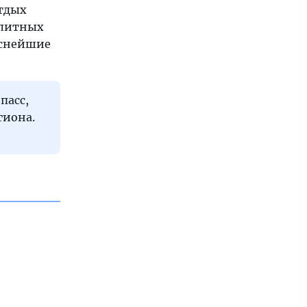
отдых
элитных
уснейшие
пасс,
гиона.