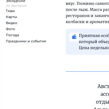
Экскурсии
вкус. Помимо самог
по Австрии
после лыж. Масса р
Гиды
ресторанов и закан
Карты
колбаски и ароматн
Видео
Фото
Погода
Приятная осо
Праздники и события
который объед
Цена недельно
Авст
ас
отды