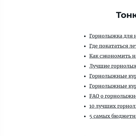
Тон
Горнолыжка для 
Где покататься л
Как сэкономить 
Лучшие горнолыж
Горнолыжные кур
Горнолыжные ку
FAQ о горнолыжн
10 лучших горно
5 самых бюджетн