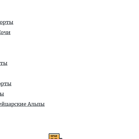
рорты
Сочи
рты
орты
ты
йцарские Альпы