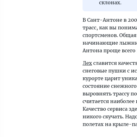
склонах.
В Сант-Антоне в 20
трасс, как вы пони
спортсменов. Общая 
начинающие лыжники
Антона проще всего 
Лех
славится качест
снеговые пушки с ис
курорте царит уник
состояние снежного 
выровнять трассу по
считается наиболее
Качество сервиса зд
никого скучать. Над
полетах на крыле-п