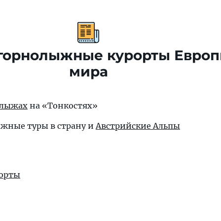
горнолыжные курорты Европ
мира
 лыжах
на «Тонкостях»
ыжные туры
в страну и
Австрийские Альпы
орты