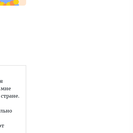
 я
И мне
стране.
ально
ют