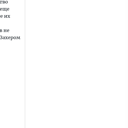
тво
 еще
е их
в не
 Захером