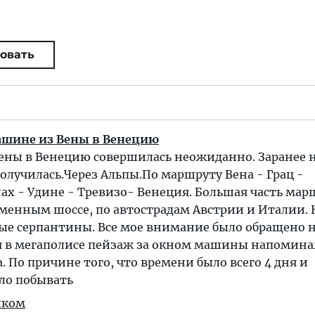
овать
ашине из Вены в Венецию
Вены в Венецию совершилась неожиданно. Заранее 
получилась.Через Альпы.По маршруту Вена - Грац -
ах - Удине - Тревизо- Венеция. Большая часть мар
менным шоссе, по автострадам Австрии и Италии. 
ые серпантины. Все мое внимание было обращено н
 в мегаполисе пейзаж за окном машины напоминал
. По причине того, что времени было всего 4 дня и
ло побывать
иком