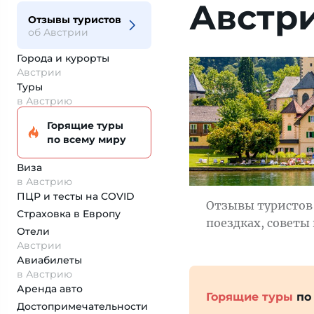
Австр
Отзывы туристов
об Австрии
Города и курорты
Австрии
Туры
в Австрию
Горящие туры
по всему миру
Виза
в Австрию
ПЦР и тесты на COVID
Отзывы туристов 
Страховка
в Европу
поездках, советы
Отели
Австрии
Авиабилеты
в Австрию
Аренда авто
Горящие туры
по
Достопримеча­тельности