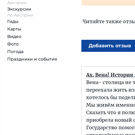
Австрии
Экскурсии
по Австрии
Читайте также отз
Гиды
Карты
Видео
Фото
Добавить отзыв
Погода
Праздники и события
Ах, Вена! История
Вена- столица не т
переехала жить из
хотелось бы подел
Мы живём именно 
Сказать что я полю
приобрела новый 
Государство помо