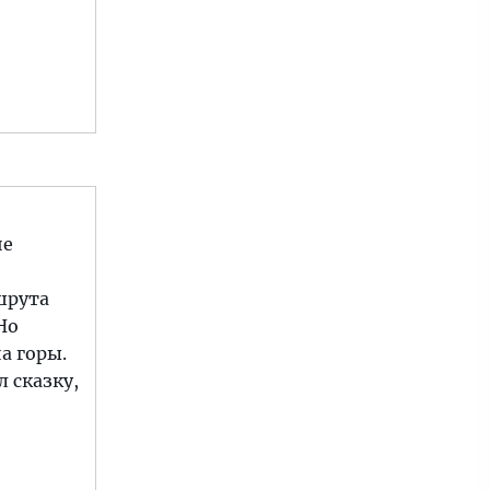
не
шрута
Но
а горы.
 сказку,