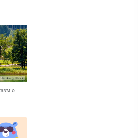
k Herzberg, iStock
казы о