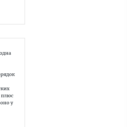
 одна
орядок
ских
, плюс
 оно у