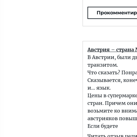
Прокомментир
Австрия – страна
В Австрии, были д
транзитом.
Что сказать? Понр
Сказывается, коне
и… язык.
Цены в супермарке
стран. Причем они
возьмите ко внима
австрияков повыше
Если будете
Читать отзыв цел