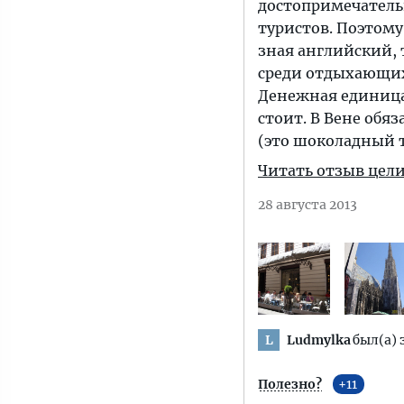
достопримечательн
туристов. Поэтому 
зная английский, 
среди отдыхающих
Денежная единица 
стоит. В Вене обя
(это шоколадный 
Читать отзыв цел
28 августа 2013
Ludmylka
был(а) 
L
Полезно?
11