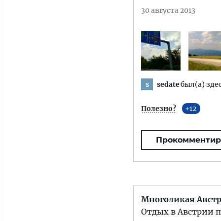
30 августа 2013
sedate
был(а) здес
s
Полезно?
12
Прокомментир
Многоликая Авст
Отдых в Австрии п