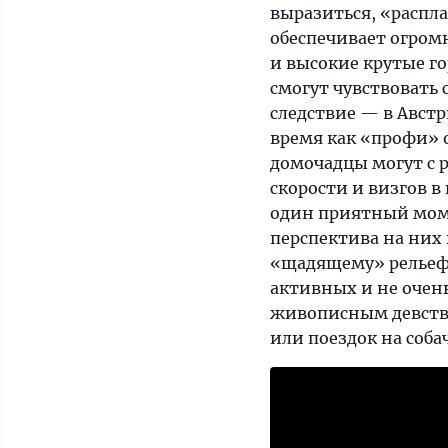
выразиться, «распл
обеспечивает огромн
и высокие крутые г
смогут чувствовать 
следствие — в Авст
время как «профи» 
домочадцы могут с 
скорости и визгов 
один приятный моме
перспектива на них 
«щадящему» рельефу
активных и не очен
живописным девстве
или поездок на соба