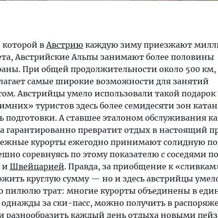
о которой в
Австрию
каждую зиму приезжают мил
вета, Австрийские Альпы занимают более половины
раны. При общей продолжительности около 500 км,
лагает самые широкие возможности для занятий
м. Австрийцы умело использовали такой подарок
зимних» туристов здесь более семидесяти зон катан
ь подготовки. А ставшее эталоном обслуживания ка
са гарантированно превратит отдых в настоящий 
нежные курорты ежегодно принимают солидную п
шно соревнуясь по этому показателю с соседями п
и
Швейцарией
. Правда, за приобщение к «сливкам»
ложить круглую сумму — но и здесь австрийцы умел
ю пилюлю трат: многие курорты объединены в еди
в однажды за ски-пасс, можно получить в распоряж
 и разнообразить каждый день отдыха новыми пей