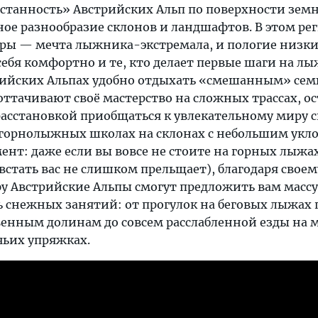
астанность» Австрийских Альп по поверхности зем
ое разнообразие склонов и ландшафтов. В этом рег
оры — мечта лыжника-экстремала, и пологие низкие
себя комфортно и те, кто делает первые шаги на лы
рийских Альпах удобно отдыхать «смешанным» семь
оттачивают своё мастерство на сложных трассах, о
расстановкой приобщаться к увлекательному миру с
в горнолыжных школах на склонах с небольшим укл
нт: даже если вы вовсе не стоите на горных лыжах
встать вас не слишком прельщает), благодаря своем
 Австрийские Альпы смогут предложить вам массу
ь снежных занятий: от прогулок на беговых лыжах 
нным долинам до совсем расслабленной езды на 
чьих упряжках.