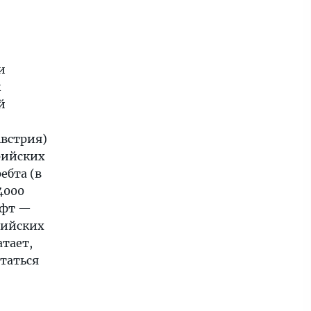
и
к
й
Австрия)
рийских
ебта (в
4000
афт —
рийских
тает,
таться