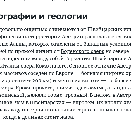
ографии и геологии
 довольно ощутимо отличаются от Швейцарских ил
афически на территории Австрии располагаются та
ые Альпы, которые отделены от Западных условно
щей по прямой линии от
Боденского озера
на севере
ега поделили между собой
Германия
, Швейцария и 
Италии озера Комо на юге. Основное отличие Авст
х массивов соседей по Европе — большая ширина хр
а достигает 260 км) и меньшая высота — не более 
моря. Кроме прочего, климат здесь мягче, а ландш
описный, нежели горно-грозный. В целом, в Авст
иков, чем в Швейцарских — впрочем, их вполне хва
ть жажду интернациональных горнолыжников пока
, когда в долинах стоит жара.