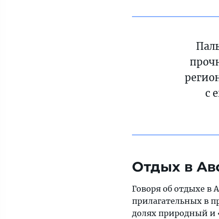
Пал
проч
регио
с 
Отдых в Ав
Говоря об отдыхе в 
прилагательных в пр
долях природный и 