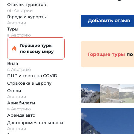
Отзывы туристов
об Австрии
Города и курорты
Добавить отзыв
Австрии
Туры
в Австрию
Горящие туры
по всему миру
Горящие туры
по
Виза
в Австрию
ПЦР и тесты на COVID
Страховка
в Европу
Отели
Австрии
Авиабилеты
в Австрию
Аренда авто
Достопримеча­тельности
Австрии