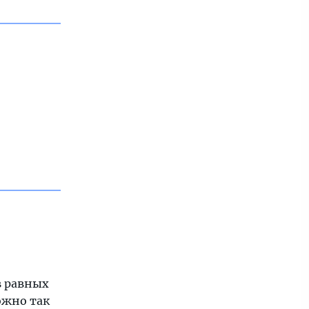
в равных
ожно так