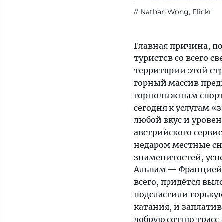
Nathan Wong
, Flickr
Главная причина, п
туристов со всего с
территории этой ст
горный массив пред
горнолыжным спорто
сегодня к услугам «
любой вкус и уровен
австрийского серви
недаром местные с
знаменитостей, успе
Альпам —
Францией
всего, придётся вы
подсластили горьку
катания, и заплати
добрую сотню трасс