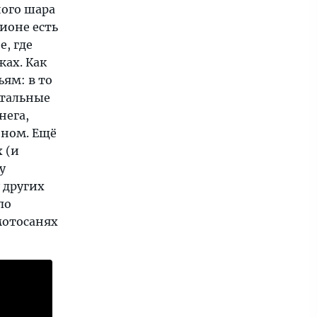
ного шара
ионе есть
, где
жах. Как
ям: в то
стальные
нега,
оном. Ещё
 (и
у
 других
по
мотосанях