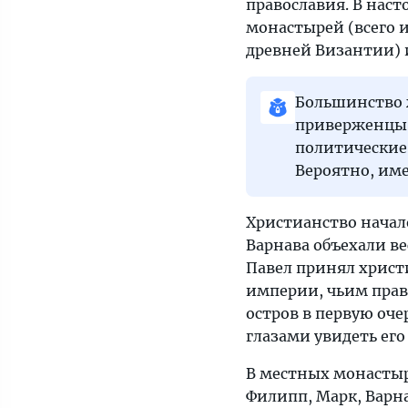
православия. В нас
монастырей (всего и
древней Византии) и
Большинство 
приверженцы и
политические
Вероятно, име
Христианство начало
Варнава объехали в
Павел принял христ
империи, чьим прав
остров в первую оче
глазами увидеть его
В местных монастыр
Филипп, Марк, Варн