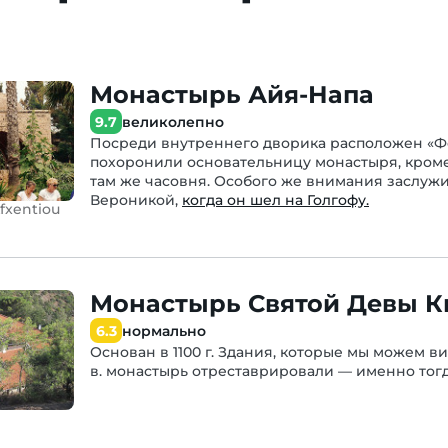
Монастырь Айя-Напа
9.7
великолепно
Посреди внутреннего дворика расположен «Ф
похоронили основательницу монастыря, кроме
там же часовня. Особого же внимания заслуж
Вероникой,
когда он шел на Голгофу.
Afxentiou
Монастырь Святой Девы К
6.3
нормально
Основан в 1100 г. Здания, которые мы можем вид
в. монастырь отреставрировали — именно тог