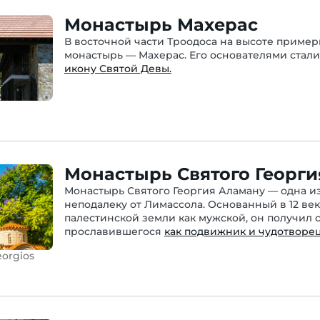
Монастырь Махерас
В восточной части Троодоса на высоте приме
монастырь — Махерас. Его основателями стал
икону Святой Девы.
Монастырь Святого Георг
Монастырь Святого Георгия Аламану — одна и
неподалеку от Лимассола. Основанный в 12 в
палестинской земли как мужской, он получил 
прославившегося
как подвижник и чудотворец
eorgios