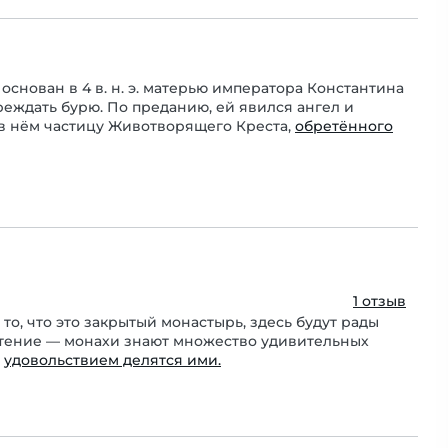
основан в 4 в. н. э. матерью императора Константина
реждать бурю. По преданию, ей явился ангел и
 в нём частицу Животворящего Креста,
обретённого
1 отзыв
о, что это закрытый монастырь, здесь будут рады
очтение — монахи знают множество удивительных
с
удовольствием делятся ими.