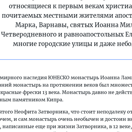
относящиеся к первым векам христиан
почитаемых местными жителями апосто
Марка, Варнавы, святых Иоанна Мил
Четверодневного и равноапостольных Е
многие городские улицы и даже неб
семирного наследия ЮНЕСКО монастырь Иоанна Ламп
вний монастырь на протяжении веков был множество
екрасные фрески 13 века. Монастырь давно не дейс
рным памятником Кипра.
ятого Неофита Затворника, что стоит неподалеку о
чем, и сам монастырь очень необычен и достоин вн
, написанные еще при жизни Затворника, в 12 веке