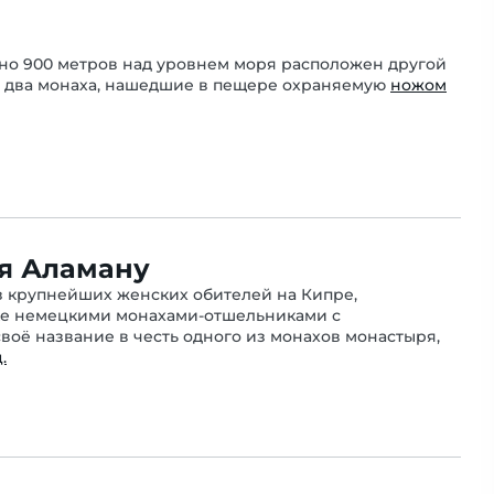
рно 900 метров над уровнем моря расположен другой
и два монаха, нашедшие в пещере охраняемую
ножом
ия Аламану
з крупнейших женских обителей на Кипре,
еке немецкими монахами-отшельниками с
своё название в честь одного из монахов монастыря,
.