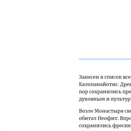
Занесен в список в
Калопанайотис. Дре
пор сохранились пр
духовным и культу
Возле Монастыря св
обитал Неофит. Впро
сохранились фрески