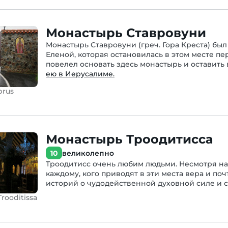
Монастырь Ставровуни
Монастырь Ставровуни (греч. Гора Креста) был 
Еленой, которая остановилась в этом месте пе
повелел основать здесь монастырь и оставить
ею в Иерусалиме.
prus
Монастырь Троодитисса
10
великолепно
Троодитисс очень любим людьми. Несмотря на т
каждому, кого приводят в эти места вера и п
историй о чудодейственной духовной силе и 
Trooditissa