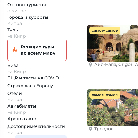
Отзывы туристов
о Кипре
Города и курорты
Кипра
Туры
самое-самое
на Кипр
Горящие туры
по всему миру
Айя-Напа, Grigori 
Виза
на Кипр
ПЦР и тесты на COVID
Страховка
в Европу
Отели
самое-самое
Кипра
Авиабилеты
на Кипр
Аренда авто
Достопримеча­тельности
Троодос
Кипра