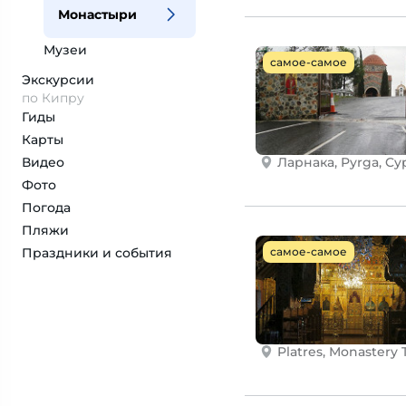
Монастыри
Музеи
самое-самое
Экскурсии
по Кипру
Гиды
Карты
Видео
Ларнака, Pyrga, Cy
Фото
Погода
Пляжи
Праздники и события
самое-самое
Platres, Monastery 