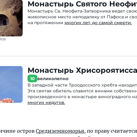
Монастырь Святого Неофи
Монастырь Св. Неофита-Затворника ведет свою 
живописное место неподалеку от Пафоса и сво
на протяжении
многих лет, до самой смерти.
ios
Монастырь Хрисороятисс
10
великолепно
В западной части Троодосского хребта находит
Эта святая обитель славится винами собствен
произведенного в монастыре виноградного н
многих недугов.
личине остров
Средиземноморья
, по праву считает