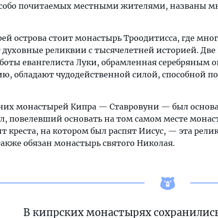
 особо почитаемых местными жителями, названы м
ей острова стоит монастырь Троодитисса, где мно
 духовные реликвии с тысячелетней историей. Две
боты евангелиста Луки, обрамленная серебряным ок
ию, обладают чудодейственной силой, способной по
их монастырей Кипра — Ставровуни — был основан в
ел, повелевший основать на том самом месте монас
креста, на котором был распят Иисус, — эта релик
акже обязан монастырь святого Николая.
В кипрских монастырях сохранились