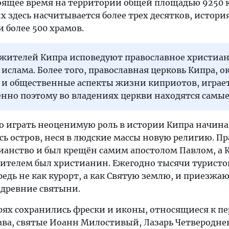
тоящее время на территории общей площадью 9250 
х здесь насчитывается более трех десятков, истор
 более 500 храмов.
жителей Кипра исповедуют православное христиан
слама. Более того, православная церковь Кипра, 
 и общественные аспекты жизни киприотов, играет
нно поэтому во владениях церкви находятся самые
 играть неоценимую роль в истории Кипра начиная 
есь остров, неся в людские массы новую религию. 
ианство и был крещён самим апостолом Павлом, а 
ителем был христианин. Ежегодно тысячи туристов
редь не как курорт, а как Святую землю, и приезжаю
 древние святыни.
ях сохранились фрески и иконы, относящиеся к пе
ава, святые Иоанн Милостивый, Лазарь Четверодне