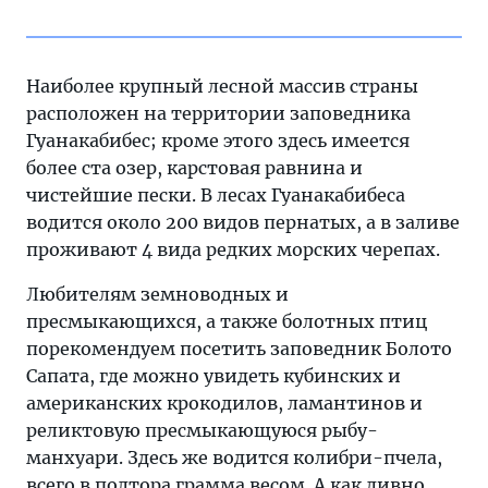
Наиболее крупный лесной массив страны
расположен на территории заповедника
Гуанакабибес; кроме этого здесь имеется
более ста озер, карстовая равнина и
чистейшие пески. В лесах Гуанакабибеса
водится около 200 видов пернатых, а в заливе
проживают 4 вида редких морских черепах.
Любителям земноводных и
пресмыкающихся, а также болотных птиц
порекомендуем посетить заповедник Болото
Сапата, где можно увидеть кубинских и
американских крокодилов, ламантинов и
реликтовую пресмыкающуюся рыбу-
манхуари. Здесь же водится колибри-пчела,
всего в полтора грамма весом. А как дивно