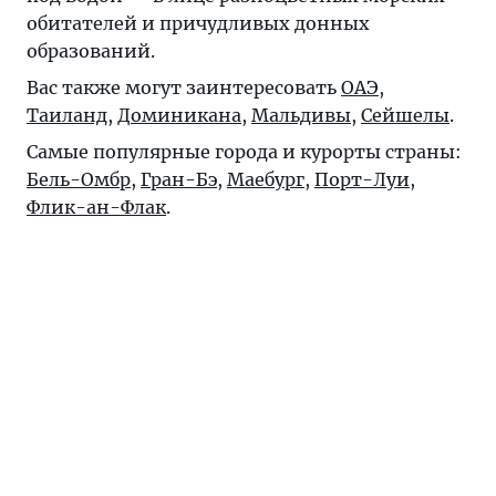
обитателей и причудливых донных
образований.
Вас также могут заинтересовать
ОАЭ
,
Таиланд
,
Доминикана
,
Мальдивы
,
Сейшелы
.
Самые популярные города и курорты страны:
Бель-Омбр
,
Гран-Бэ
,
Маебург
,
Порт-Луи
,
Флик-ан-Флак
.