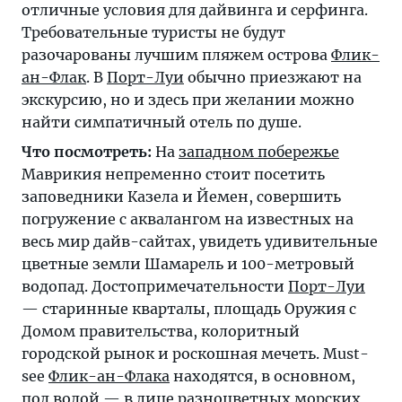
отличные условия для дайвинга и серфинга.
Требовательные туристы не будут
разочарованы лучшим пляжем острова
Флик-
ан-Флак
. В
Порт-Луи
обычно приезжают на
экскурсию, но и здесь при желании можно
найти симпатичный отель по душе.
Что посмотреть:
На
западном побережье
Маврикия непременно стоит посетить
заповедники Казела и Йемен, совершить
погружение с аквалангом на известных на
весь мир дайв-сайтах, увидеть удивительные
цветные земли Шамарель и 100-метровый
водопад. Достопримечательности
Порт-Луи
— старинные кварталы, площадь Оружия с
Домом правительства, колоритный
городской рынок и роскошная мечеть. Must-
see
Флик-ан-Флака
находятся, в основном,
под водой — в лице разноцветных морских