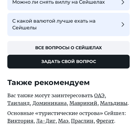
Можно ли снять виллу на Сейшелах
С какой валютой лучше ехать на
Сейшелы
ВСЕ ВОПРОСЫ О СЕЙШЕЛАХ
ЗАДАТЬ СВОЙ ВОПРОС
Также рекомендуем
Вас также могут заинтересовать
ОАЭ
,
Таиланд
,
Доминикана
,
Маврикий
,
Мальдивы
.
Основные «туристические острова» Сейшел:
Виктория
,
Ла-Диг
,
Маэ
,
Праслин
,
Фрегат
.