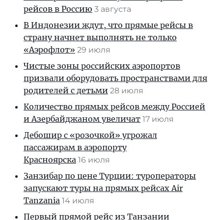
рейсов в Россию
3 августа
В Индонезии ждут, что прямые рейсы в
страну начнет выполнять не только
«Аэрофлот»
29 июля
Чистые зоны российских аэропортов
призвали оборудовать пространствами для
родителей с детьми
28 июля
Количество прямых рейсов между Россией
и Азербайджаном увеличат
17 июля
Дебошир с «розочкой» угрожал
пассажирам в аэропорту
Красноярска
16 июля
Занзибар по цене Турции: туроператоры
запускают туры на прямых рейсах Air
Tanzania
14 июля
Первый прямой рейс из Танзании