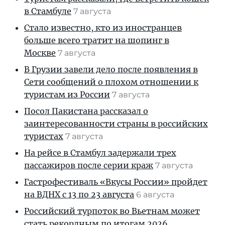
в Стамбуле
7 августа
Стало известно, кто из иностранцев
больше всего тратит на шопинг в
Москве
7 августа
В Грузии завели дело после появления в
Сети сообщений о плохом отношении к
туристам из России
7 августа
Посол Пакистана рассказал о
заинтересованности страны в российских
туристах
7 августа
На рейсе в Стамбул задержали трех
пассажиров после серии краж
7 августа
Гастрофестиваль «Вкусы России» пройдет
на ВДНХ с 13 по 23 августа
6 августа
Российский турпоток во Вьетнам может
стать рекордным по итогам 2026