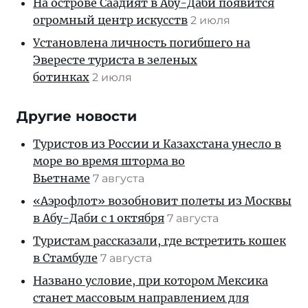
На острове Саадият в Абу-Даби появится
огромный центр искусств
2 июля
Установлена личность погибшего на
Эвересте туриста в зеленых
ботинках
2 июля
Другие новости
Туристов из России и Казахстана унесло в
море во время шторма во
Вьетнаме
7 августа
«Аэрофлот» возобновит полеты из Москвы
в Абу-Даби с 1 октября
7 августа
Туристам рассказали, где встретить кошек
в Стамбуле
7 августа
Названо условие, при котором Мексика
станет массовым направлением для