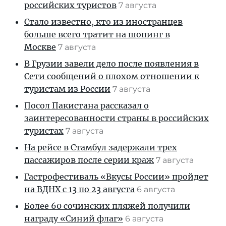
российских туристов
7 августа
Стало известно, кто из иностранцев
больше всего тратит на шопинг в
Москве
7 августа
В Грузии завели дело после появления в
Сети сообщений о плохом отношении к
туристам из России
7 августа
Посол Пакистана рассказал о
заинтересованности страны в российских
туристах
7 августа
На рейсе в Стамбул задержали трех
пассажиров после серии краж
7 августа
Гастрофестиваль «Вкусы России» пройдет
на ВДНХ с 13 по 23 августа
6 августа
Более 60 сочинских пляжей получили
награду «Синий флаг»
6 августа