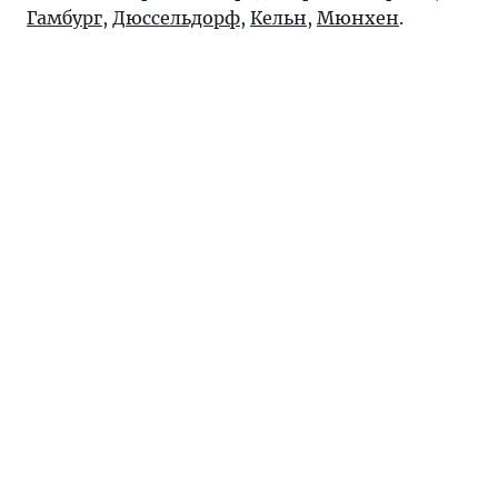
Гамбург
,
Дюссельдорф
,
Кельн
,
Мюнхен
.