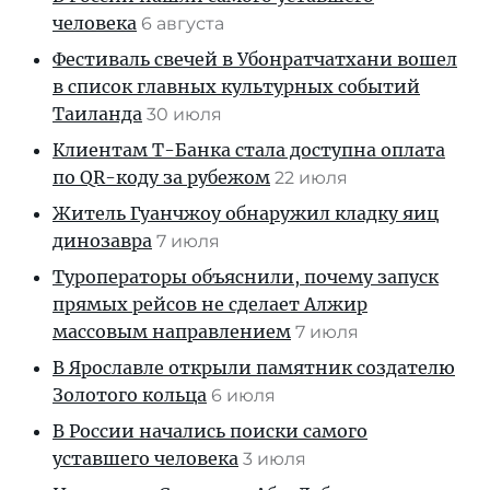
человека
6 августа
Фестиваль свечей в Убонратчатхани вошел
в список главных культурных событий
Таиланда
30 июля
Клиентам T-Банка стала доступна оплата
по QR-коду за рубежом
22 июля
Житель Гуанчжоу обнаружил кладку яиц
динозавра
7 июля
Туроператоры объяснили, почему запуск
прямых рейсов не сделает Алжир
массовым направлением
7 июля
В Ярославле открыли памятник создателю
Золотого кольца
6 июля
В России начались поиски самого
уставшего человека
3 июля