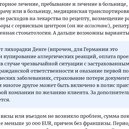
торное лечение, пребывание и лечение в больнице,
врачу или в больницу, медицинская транспортировк
 расходов на лекарства по рецепту, возмещение ра
оры с сервисным центром (он же
ассистанс
), репат
тренная стоматология. А дальше возможны варианты
т лихорадки Денге (впрочем, для Германии это
и купирование аллергических реакций, оплата прое
 в случае чрезвычайной ситуации с застрахованным
гражданской ответственности и оказание первой 
еских заболеваниях, страхование потери документ
и многое другое может быть включено в полис пра
вой компании по желанию клиента. За дополнител
тся.
 визы или въездом не возникло проблем, сумма по
не меньше 30 000 EUR, причем без франшизы. Перио