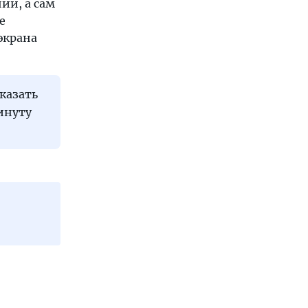
ии, а сам
е
экрана
указать
минуту
ю