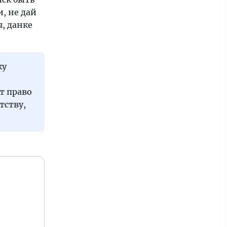
, не дай
, данке
ку
т право
тству,