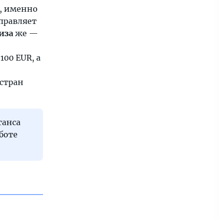
, именно
аправляет
иза
же —
00 EUR, а
 стран
танса
боте