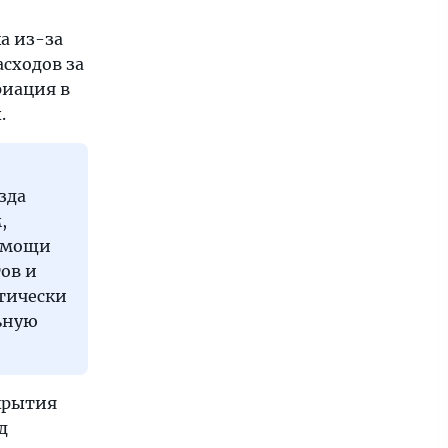
а из-за
сходов за
риация в
.
зда
,
помощи
ов и
ктически
ьную
крытия
д