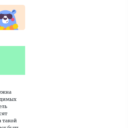
нужна
ходимых
ель
сят
а такой
иск быть