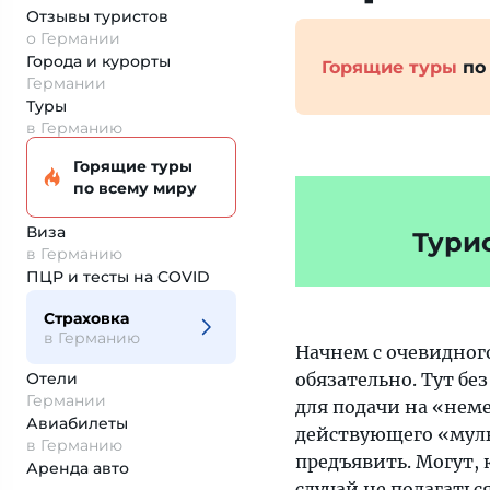
Отзывы туристов
о Германии
Города и курорты
Горящие туры
по
Германии
Туры
в Германию
Горящие туры
по всему миру
Виза
Тури
в Германию
ПЦР и тесты на COVID
Страховка
в Германию
Начнем с очевидног
Отели
обязательно. Тут бе
Германии
для подачи на «нем
Авиабилеты
действующего «муль
в Германию
предъявить. Могут, 
Аренда авто
случай не полагать