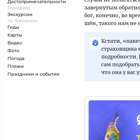
Достопримеча­тельности
завернутым обратно 
Германии
Экскурсии
бог, конечно, во вр
по Германии
шён, такого нам не 
Гиды
Карты
Кстати, «паке
Видео
страховщика и
Фото
подробности. 
Погода
сам подобрать
Пляжи
что она у вас у
Праздники и события