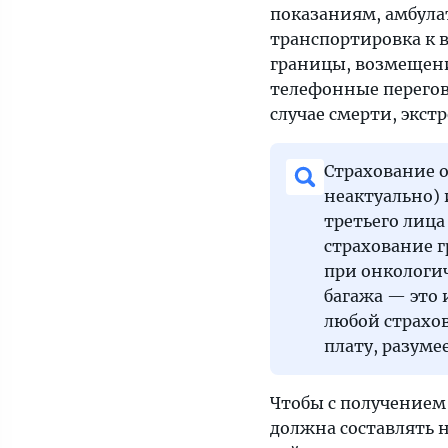
показаниям, амбула
транспортировка к 
границы, возмещение
телефонные перегов
случае смерти, экс
Страхование о
неактуально) 
третьего лица
страхование 
при онкологич
багажа — это 
любой страхо
плату, разумее
Чтобы с получением
должна составлять 