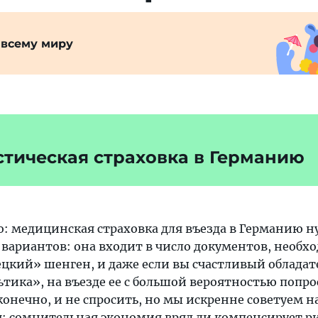
 всему миру
стическая страховка в Германию
о: медицинская страховка для въезда в Германию 
з вариантов: она входит в число документов, необ
ецкий» шенген, и даже если вы счастливый обладат
тика», на въезде ее с большой вероятностью попро
конечно, и не спросить, но мы искренне советуем н
ся: сомнительная экономия вряд ли компенсирует р