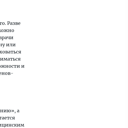
о. Разве
 можно
 врачи
ну или
ховаться
ниматься
ожности и
енов-
анию», а
тается
дицинским