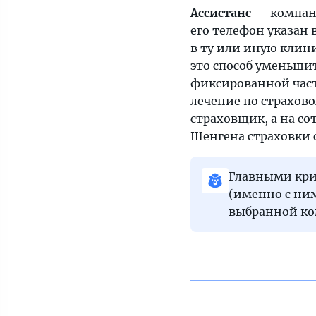
Ассистанс
— компани
его телефон указан 
в ту или иную клини
это способ уменьши
фиксированной части
лечение по страхово
страховщик, а на со
Шенгена страховки с
Главными кри
(именно с ним
выбранной ко