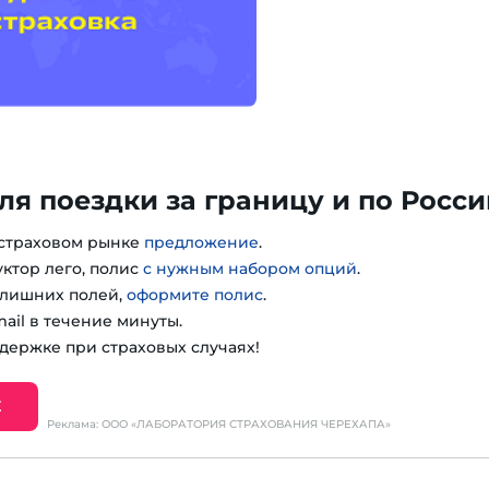
ля поездки за границу и по Росси
 страховом рынке
предложение
.
уктор лего, полис
с нужным набором опций
.
з лишних полей,
оформите полис
.
ail в течение минуты.
держке при страховых случаях!
Е
Реклама: ООО «ЛАБОРАТОРИЯ СТРАХОВАНИЯ ЧЕРЕХАПА»