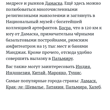
медресе и рынков
Дамаска
. Ещё здесь можно
полюбоваться многочисленными
религиозными мавзолеями и заглянуть в
Национальный музей с богатейшей
коллекцией артефактов.
Босра
, что в 120 км к
югу от Дамаска, примечательна чёрными
базальтовыми постройками, римским
амфитеатром на 15 тыс мест и банями
Манджак. Кроме прочего, отсюда удобно
совершить вылазку в
Пальмиру
.
Вас также могут заинтересовать
Индия
,
Индонезия
,
Китай
,
Марокко
,
Тунис
.
Самые популярные города страны:
Дамаск
,
Крак-де-Шевалье
,
Латакия
,
Пальмира
,
Халеб
.