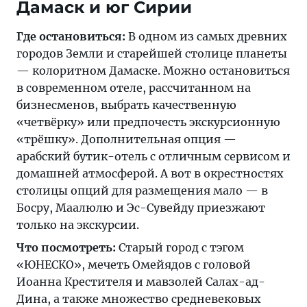
Дамаск и юг Сирии
Где остановиться:
В одном из самых древних
городов Земли и старейшей столице планеты
— колоритном Дамаске. Можно остановиться
в современном отеле, рассчитанном на
бизнесменов, выбрать качественную
«четвёрку» или предпочесть экскурсионную
«трёшку». Дополнительная опция —
арабский бутик-отель с отличным сервисом и
домашней атмосферой. А вот в окрестностях
столицы опций для размещения мало — в
Босру, Маалюлю и Эс-Сувейду приезжают
только на экскурсии.
Что посмотреть:
Старый город с тэгом
«ЮНЕСКО», мечеть Омейядов с головой
Иоанна Крестителя и мавзолей Салах-ад-
Дина, а также множество средневековых