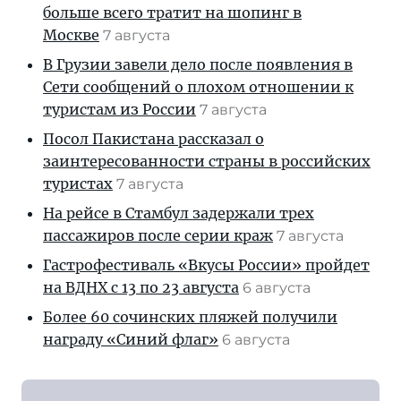
больше всего тратит на шопинг в
Москве
7 августа
В Грузии завели дело после появления в
Сети сообщений о плохом отношении к
туристам из России
7 августа
Посол Пакистана рассказал о
заинтересованности страны в российских
туристах
7 августа
На рейсе в Стамбул задержали трех
пассажиров после серии краж
7 августа
Гастрофестиваль «Вкусы России» пройдет
на ВДНХ с 13 по 23 августа
6 августа
Более 60 сочинских пляжей получили
награду «Синий флаг»
6 августа