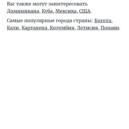
Вас также могут заинтересовать
Доминикана
,
Куба
,
Мексика
,
США
.
Самые популярные города страны:
Богота
,
Кали
,
Картахена, Колумбия
,
Летисия
,
Попаян
.