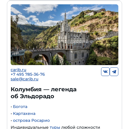
carib.ru
+7 495 785-36-76
sale@carib.ru
Колумбия — легенда
об Эльдорадо
•
Богота
•
Картахена
•
острова Росарио
Индивидуальные
туры
любой сложности