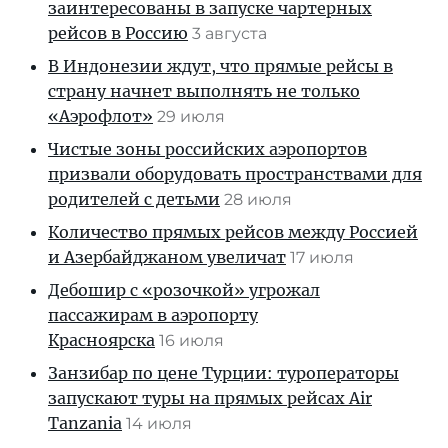
заинтересованы в запуске чартерных
рейсов в Россию
3 августа
В Индонезии ждут, что прямые рейсы в
страну начнет выполнять не только
«Аэрофлот»
29 июля
Чистые зоны российских аэропортов
призвали оборудовать пространствами для
родителей с детьми
28 июля
Количество прямых рейсов между Россией
и Азербайджаном увеличат
17 июля
Дебошир с «розочкой» угрожал
пассажирам в аэропорту
Красноярска
16 июля
Занзибар по цене Турции: туроператоры
запускают туры на прямых рейсах Air
Tanzania
14 июля