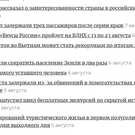
рассказал о заинтересованности страны в российск
а
ул задержали трех пассажиров после серии краж
7 а
Вкусы России» пройдет на ВДНХ с 13 по 23 августа
6
ток во Вьетнам может стать рекордным по итогам 
и сократить население Земли в два раза
6 августа
амого уставшего человека
6 августа
ста задержали из-за обвинений в домогательствах
е
5 августа
апустил цикл бесплатных экскурсий по скрытой и
 августа
ирований туристического жилья в первом полугод
здки выходного дня
5 августа