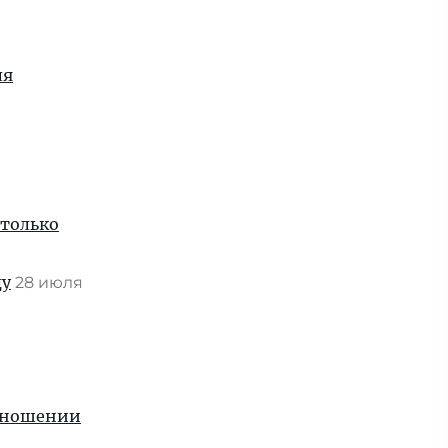
ля
 только
ду
28 июля
отношении