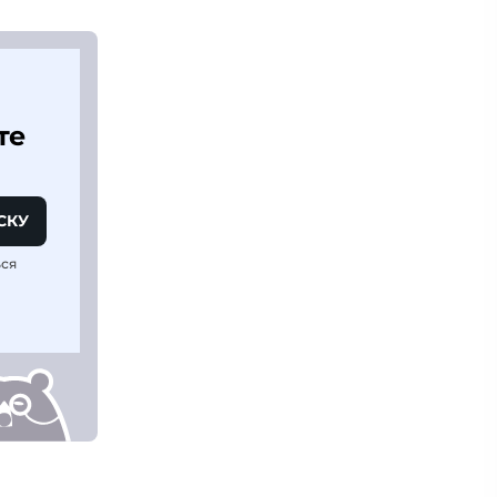
те
СКУ
ься