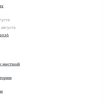
их
вгуста
 августа
2026
 к местной
стории
ии