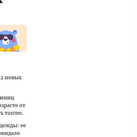
е
 2 новых
тиниц
озрасте от
ь топлес.
одежды: ее
окидало