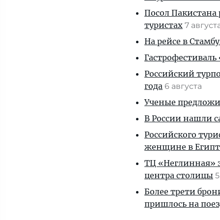
Посол Пакистана 
туристах
7 август
На рейсе в Стамб
Гастрофестиваль «
Российский турпо
года
6 августа
Ученые предложил
В России нашли с
Российского тури
женщине в Египт
ТЦ «Неглинная» з
центра столицы
5
Более трети брон
пришлось на пое