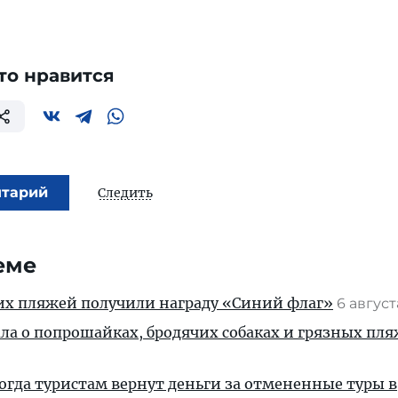
то нравится
нтарий
Следить
еме
их пляжей получили награду «Синий флаг»
6 авгус
ала о попрошайках, бродячих собаках и грязных пля
когда туристам вернут деньги за отмененные туры в