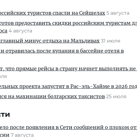
ссийских туристов спасли на Сейшелах
5 августа
готов предоставить скидки российским туристам д
оса
4 августа
 главный минус отдыха на Мальдивах
31 июля
и отравилась после купания в бассейне отеля в
, что прямые рейсы в страну начнет выполнять не
юля
льных проекта запустят в Рас-эль-Хайме в 2026 го
ся на махинации болгарских таксистов
25 июля
сти
дело после появления в Сети сообщений о плохом 
ссии
7 августа