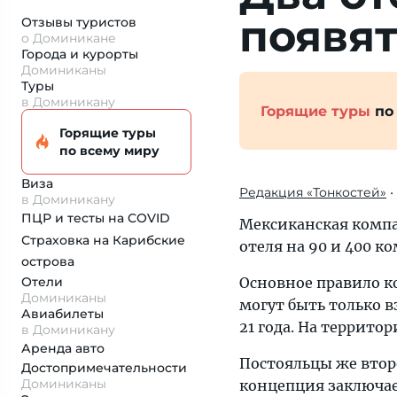
появя
Отзывы туристов
о Доминикане
Города и курорты
Доминиканы
Туры
в Доминикану
Горящие туры
по
Горящие туры
по всему миру
Виза
Редакция «Тонкостей»
•
в Доминикану
ПЦР и тесты на COVID
Мексиканская компа
Страховка
на Карибские
отеля на 90 и 400 ко
острова
Отели
Основное правило к
Доминиканы
могут быть только в
Авиабилеты
21 года. На территор
в Доминикану
Аренда авто
Постояльцы же второ
Достопримеча­тельности
Доминиканы
концепция заключае