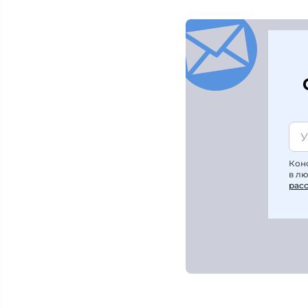
Кон
в л
рас