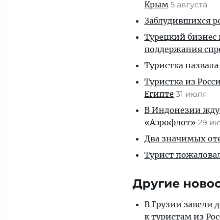
Крым
5 августа
Заблудившихся ро
Турецкий бизнес 
поддержания спр
Туристка назвала
Туристка из Росси
Египте
31 июля
В Индонезии ждут
«Аэрофлот»
29 и
Два значимых оте
Турист пожаловал
Другие ново
В Грузии завели 
к туристам из Ро