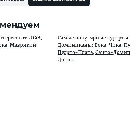
омендуем
интересовать
ОАЭ
,
Самые популярные курорты
ика
,
Маврикий
.
Доминиканы:
Бока-Чика
,
Пу
Пуэрто-Плата
,
Санто-Домин
Долио
.