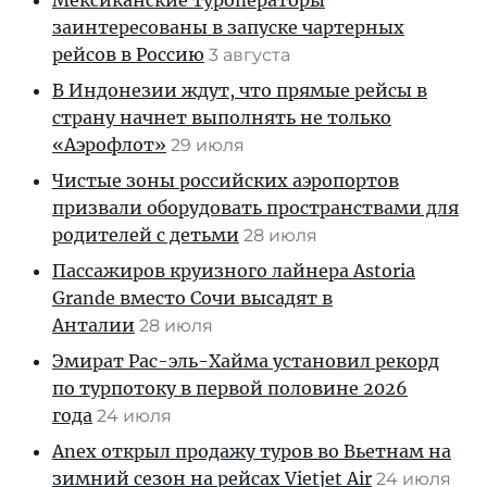
Мексиканские туроператоры
заинтересованы в запуске чартерных
рейсов в Россию
3 августа
В Индонезии ждут, что прямые рейсы в
страну начнет выполнять не только
«Аэрофлот»
29 июля
Чистые зоны российских аэропортов
призвали оборудовать пространствами для
родителей с детьми
28 июля
Пассажиров круизного лайнера Astoria
Grande вместо Сочи высадят в
Анталии
28 июля
Эмират Рас-эль-Хайма установил рекорд
по турпотоку в первой половине 2026
года
24 июля
Anex открыл продажу туров во Вьетнам на
зимний сезон на рейсах Vietjet Air
24 июля