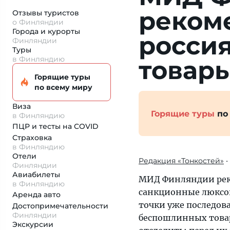
рекоме
Отзывы туристов
о Финляндии
Города и курорты
росси
Финляндии
Туры
в Финляндию
товар
Горящие туры
по всему миру
Виза
Горящие туры
по
в Финляндию
ПЦР и тесты на COVID
Страховка
в Финляндию
Отели
Редакция «Тонкостей»
•
Финляндии
Авиабилеты
МИД Финляндии рек
в Финляндию
санкционные люксов
Аренда авто
точки уже последова
Достопримеча­тельности
Финляндии
беспошлинных товар
Экскурсии