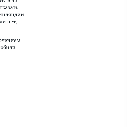
т. Если
тказать
Финляндии
ли нет,
лючением
мобили