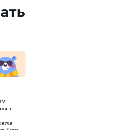
ать
ам
говые
легче