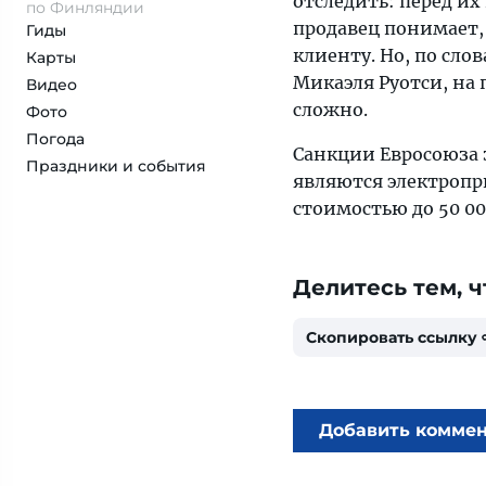
отследить: перед их
по Финляндии
продавец понимает, 
Гиды
клиенту. Но, по сл
Карты
Микаэля Руотси, на 
Видео
сложно.
Фото
Погода
Санкции Евросоюза 
Праздники и события
являются электропр
стоимостью до 50 00
Делитесь тем, ч
Скопировать ссылку
Добавить комме