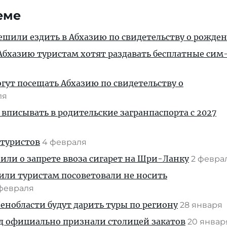
еме
ешили ездить в Абхазию по свидетельству о рожде
бхазию туристам хотят раздавать бесплатные сим
огут посещать Абхазию по свидетельству о
ля
 вписывать в родительские загранпаспорта с 2027
 туристов
4 февраля
ли о запрете ввоза сигарет на Шри-Ланку
2 февра
или туристам посоветовали не носить
 февраля
нобласти будут дарить туры по региону
28 января
 официально признали столицей закатов
20 янва