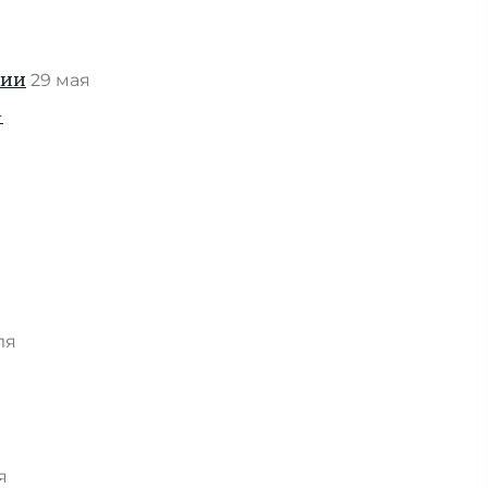
нии
29 мая
-
ля
ря