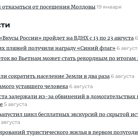
и отказаться от посещения Молдовы
19 января
сти
Вкусы России» пройдет на ВДНХ с 13 по 23 августа
6
их пляжей получили награду «Синий флаг»
6 авгус
ток во Вьетнам может стать рекордным по итогам 
и сократить население Земли в два раза
6 августа
амого уставшего человека
6 августа
ста задержали из-за обвинений в домогательствах
е
5 августа
апустил цикл бесплатных экскурсий по скрытой и
 августа
ирований туристического жилья в первом полугод