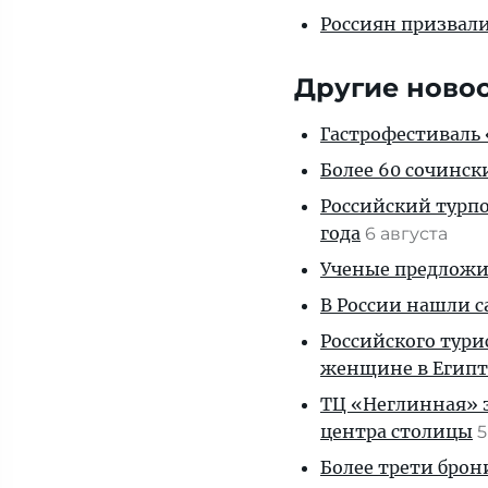
Россиян призвал
Другие ново
Гастрофестиваль «
Более 60 сочинск
Российский турпо
года
6 августа
Ученые предложил
В России нашли с
Российского тури
женщине в Египт
ТЦ «Неглинная» з
центра столицы
5
Более трети брон