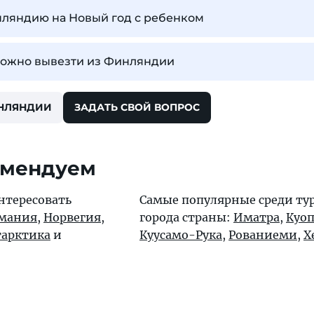
нляндию на Новый год с ребенком
можно вывезти из Финляндии
ИНЛЯНДИИ
ЗАДАТЬ СВОЙ ВОПРОС
омендуем
нтересовать
Самые популярные среди ту
мания
,
Норвегия
,
города страны:
Иматра
,
Куо
арктика
и
Куусамо-Рука
,
Рованиеми
,
Х