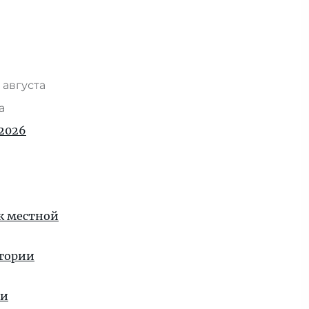
 августа
та
2026
 к местной
стории
ии