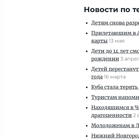
Новости по т
Детям снова разр
Прилетающим в А
карты
13 мая
Дети до 14 лет см
рождении
3 апре
Детей перестанут
года
16 марта
Куба стала терять
Туристам напомни
Находящимся в Ч
драгоценности
2
Молодоженам в Ле
Нижний Новгород