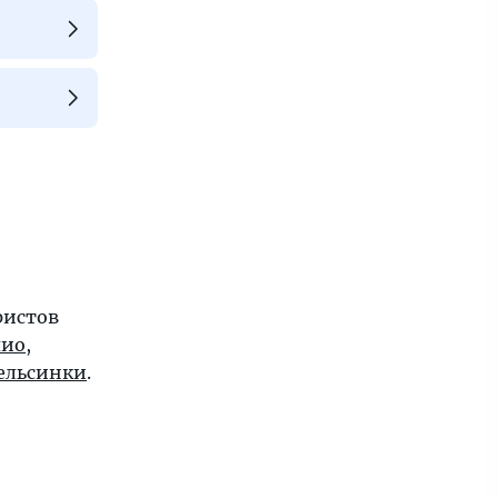
ристов
пио
,
ельсинки
.