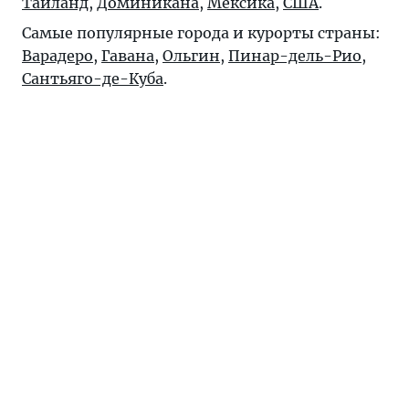
Таиланд
,
Доминикана
,
Мексика
,
США
.
Самые популярные города и курорты страны:
Варадеро
,
Гавана
,
Ольгин
,
Пинар-дель-Рио
,
Сантьяго-де-Куба
.