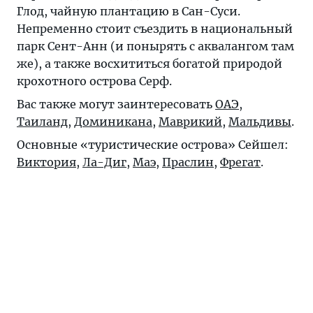
Глод, чайную плантацию в Сан-Суси.
Непременно стоит съездить в национальный
парк Сент-Анн (и понырять с аквалангом там
же), а также восхититься богатой природой
крохотного острова Серф.
Вас также могут заинтересовать
ОАЭ
,
Таиланд
,
Доминикана
,
Маврикий
,
Мальдивы
.
Основные «туристические острова» Сейшел:
Виктория
,
Ла-Диг
,
Маэ
,
Праслин
,
Фрегат
.