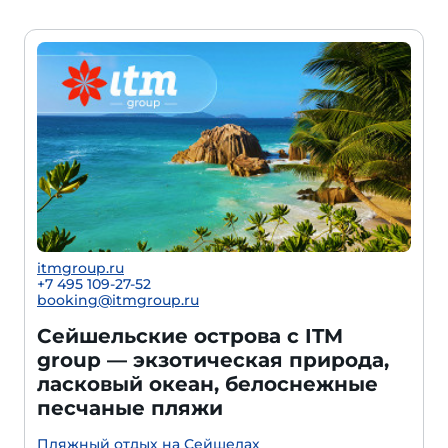
itmgroup.ru
+7 495 109-27-52
booking@itmgroup.ru
Сейшельские острова с ITM
group — экзотическая природа,
ласковый океан, белоснежные
песчаные пляжи
Пляжный отдых на Сейшелах