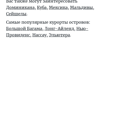
Вас также могут заинтересовать
Доминикана
,
Куба
,
Мексика
,
Мальдивы
,
Сейшелы
.
Самые популярные курорты островов:
Большой Багама
,
Лонг-Айленд
,
Нью-
Провиденс
,
Нассау
,
Эльютера
.