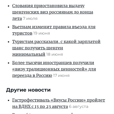
Словакия приостановила выдачу
шенгенских виз россиянам до конца
лета
7 июля
Вьетнам изменит правила въезда для
туристов
19 июня
Туристам рассказали, с какой зарплатой
шанс получить шенген
минимальный
18 июня
Более тысячи иностранцев получили
«визу традиционных ценностей» для
переезда в Россию
17 июня
Другие новости
Гастрофестиваль «Вкусы России» пройдет
на ВДНХ с 13 по 23 августа
6 августа