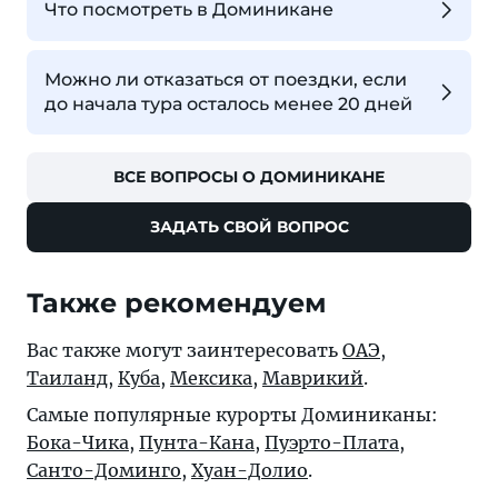
Что посмотреть в Доминикане
Можно ли отказаться от поездки, если
до начала тура осталось менее 20 дней
ВСЕ ВОПРОСЫ О ДОМИНИКАНЕ
ЗАДАТЬ СВОЙ ВОПРОС
Также рекомендуем
Вас также могут заинтересовать
ОАЭ
,
Таиланд
,
Куба
,
Мексика
,
Маврикий
.
Самые популярные курорты Доминиканы:
Бока-Чика
,
Пунта-Кана
,
Пуэрто-Плата
,
Санто-Доминго
,
Хуан-Долио
.