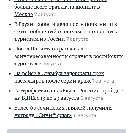
больше всего тратит на шопинг в
Москве
7 августа
В Грузии завели дело после появления в
Сети сообщений о плохом отношении к
туристам из России
7 августа
Посол Пакистана рассказал о
заинтересованности страны в российских
туристах
7 августа
На рейсе в Стамбул задержали трех
пассажиров после серии краж
7 августа
Гастрофестиваль «Вкусы России» пройдет
на ВДНХ с 13 по 23 августа
6 августа
Более 60 сочинских пляжей получили
награду «Синий флаг»
6 августа