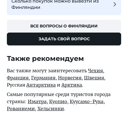
Сколько покупок можно вывезти из
Финляндии
ВСЕ ВОПРОСЫ О ФИНЛЯНДИИ
ЗАДАТЬ СВОЙ ВОПРОС
Также рекомендуем
Вас также могут заинтересовать
Чехия
,
Франция
,
Германия
,
Норвегия
,
Швеция
,
Русская
Антарктика
и
Арктика
.
Самые популярные среди туристов города
страны:
Иматра
,
Куопио
,
Куусамо-Рука
,
Рованиеми
,
Хельсинки
.