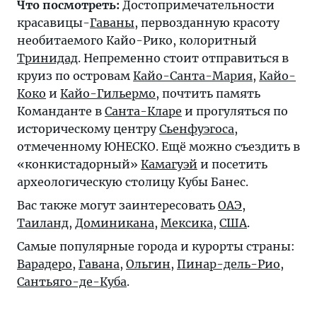
Что посмотреть:
Достопримечательности
красавицы-
Гаваны
, первозданную красоту
необитаемого Кайо-Рико, колоритный
Тринидад
. Непременно стоит отправиться в
круиз по островам
Кайо-Санта-Мария
,
Кайо-
Коко
и
Кайо-Гильермо
, почтить память
Команданте в
Санта-Кларе
и прогуляться по
историческому центру
Сьенфуэгоса
,
отмеченному ЮНЕСКО. Ещё можно съездить в
«конкистадорный»
Камагуэй
и посетить
археологическую столицу Кубы Банес.
Вас также могут заинтересовать
ОАЭ
,
Таиланд
,
Доминикана
,
Мексика
,
США
.
Самые популярные города и курорты страны:
Варадеро
,
Гавана
,
Ольгин
,
Пинар-дель-Рио
,
Сантьяго-де-Куба
.