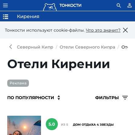
Кирения
Тонкости используют сookie-файлы.
Что это значит?
Северный Кипр
Отели Северного Кипра
Отел
Отели Кирении
Реклама
ФИЛЬТРЫ
5.0
ИЗ 5
ДОМ ОТДЫХА 4 ЗВЕЗДЫ