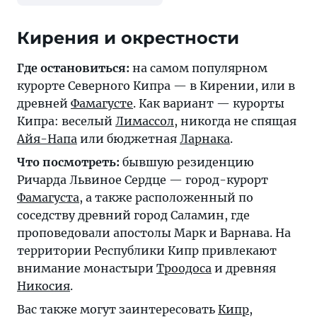
Кирения и окрестности
Где остановиться:
на самом популярном
курорте Северного Кипра — в
Кирении
, или в
древней
Фамагусте
. Как вариант — курорты
Кипра: веселый
Лимассол
, никогда не спящая
Айя-Напа
или бюджетная
Ларнака
.
Что посмотреть:
бывшую резиденцию
Ричарда Львиное Сердце — город-курорт
Фамагуста
, а также расположенный по
соседству древний город Саламин, где
проповедовали апостолы Марк и Варнава. На
территории Республики Кипр привлекают
внимание монастыри
Троодоса
и древняя
Никосия
.
Вас также могут заинтересовать
Кипр
,