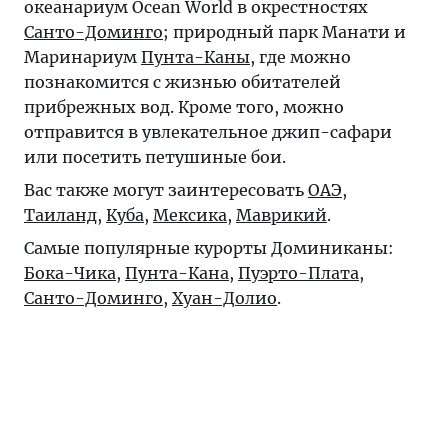
океанариум Ocean World в окрестностях
Санто-Доминго
; природный парк Манати и
Маринариум
Пунта-Каны
, где можно
познакомится с жизнью обитателей
прибрежных вод. Кроме того, можно
отправится в увлекательное джип-сафари
или посетить петушиные бои.
Вас также могут заинтересовать
ОАЭ
,
Таиланд
,
Куба
,
Мексика
,
Маврикий
.
Самые популярные курорты Доминиканы:
Бока-Чика
,
Пунта-Кана
,
Пуэрто-Плата
,
Санто-Доминго
,
Хуан-Долио
.