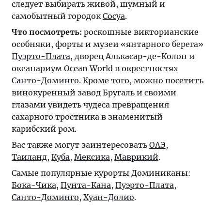
следует выбирать живой, шумный и
самобытный городок
Сосуа
.
Что посмотреть:
роскошные викторианские
особняки, форты и музеи «янтарного берега»
Пуэрто-Плата
, дворец Алькасар-де-Колон и
океанариум Ocean World в окрестностях
Санто-Доминго
. Кроме того, можно посетить
винокуренный завод Бругаль и своими
глазами увидеть чудеса превращения
сахарного тростника в знаменитый
карибский ром.
Вас также могут заинтересовать
ОАЭ
,
Таиланд
,
Куба
,
Мексика
,
Маврикий
.
Самые популярные курорты Доминиканы:
Бока-Чика
,
Пунта-Кана
,
Пуэрто-Плата
,
Санто-Доминго
,
Хуан-Долио
.