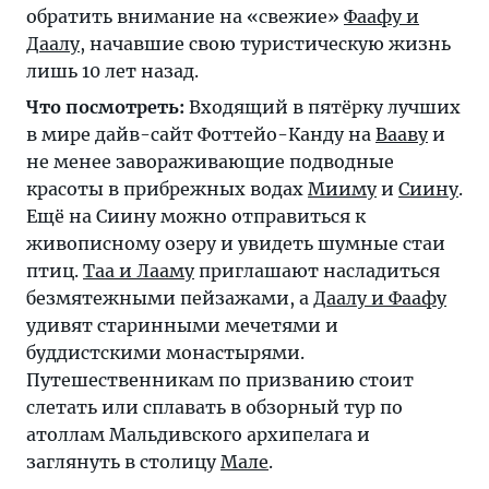
обратить внимание на «свежие»
Фаафу и
Даалу
, начавшие свою туристическую жизнь
лишь 10 лет назад.
Что посмотреть:
Входящий в пятёрку лучших
в мире дайв-сайт Фоттейо-Канду на
Вааву
и
не менее завораживающие подводные
красоты в прибрежных водах
Мииму
и
Сиину
.
Ещё на Сиину можно отправиться к
живописному озеру и увидеть шумные стаи
птиц.
Таа и Лааму
приглашают насладиться
безмятежными пейзажами, а
Даалу и Фаафу
удивят старинными мечетями и
буддистскими монастырями.
Путешественникам по призванию стоит
слетать или сплавать в обзорный тур по
атоллам Мальдивского архипелага и
заглянуть в столицу
Мале
.