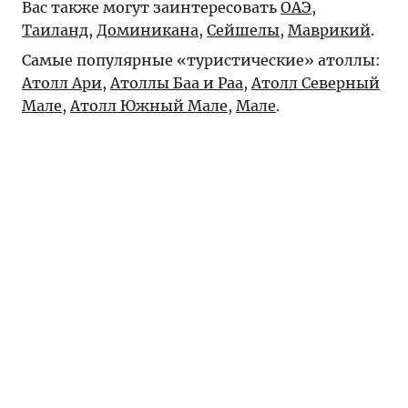
Вас также могут заинтересовать
ОАЭ
,
Таиланд
,
Доминикана
,
Сейшелы
,
Маврикий
.
Самые популярные «туристические» атоллы:
Атолл Ари
,
Атоллы Баа и Раа
,
Атолл Северный
Мале
,
Атолл Южный Мале
,
Мале
.