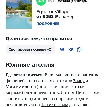
4.9
ИЗ 5
ГОСТИНИЦА 3 ЗВЕЗДЫ
Equator Village
от 8282 ₽
номер
ПОДРОБНЕЕ
Делитесь тем, что нравится
Скопировать ссылку
Южные атоллы
Где остановиться:
В по-мальдивски райских
фешенебельных отелях атоллов
Вааву
и
Мииму или на (опять же, по местным
меркам) густонаселённом
Сиину
. Ценителям
тишины и одиночества порекомендуем
остановиться на
Таа или Лааму
, а также