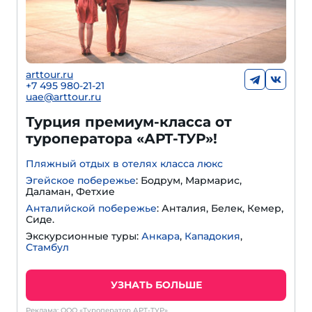
arttour.ru
+
7 495 980-21-21
uae@arttour.ru
Турция премиум-класса от
туроператора «АРТ-ТУР»!
Пляжный отдых в отелях класса люкс
Эгейское побережье
: Бодрум, Мармарис,
Даламан, Фетхие
Анталийской побережье
: Анталия, Белек, Кемер,
Сиде.
Экскурсионные туры:
Анкара
,
Кападокия
,
Стамбул
УЗНАТЬ БОЛЬШЕ
Реклама: ООО «Туроператор АРТ-ТУР»