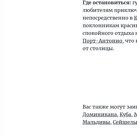
Где остановиться:
г
любителям приклю
непосредственно в
поклонникам краси
спокойного отдыха 
Порт-Антонио
, что
от столицы.
Вас также могут заи
Доминикана
,
Куба
,
Мальдивы
,
Сейшел