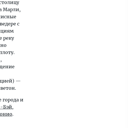
столицу
а Марли,
писные
ведере с
ациям
е реку
жно
плоту.
,
ещение
ацией) —
оветон.
 города и
-Бэй
,
онио
.