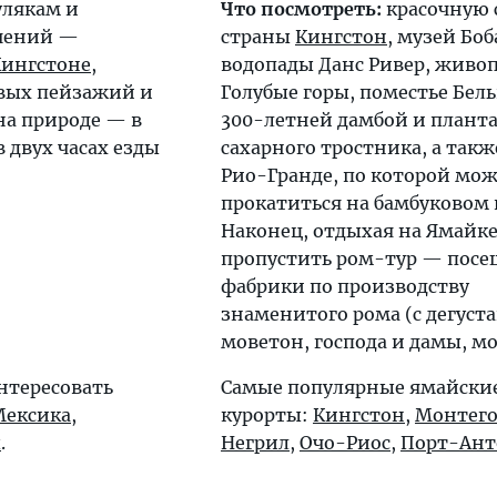
улякам и
Что посмотреть:
красочную 
чений —
страны
Кингстон
, музей Боб
Кингстоне
,
водопады Данс Ривер, живо
вых пейзажий и
Голубые горы, поместье Бель
на природе — в
300-летней дамбой и плант
 в двух часах езды
сахарного тростника, а такж
Рио-Гранде, по которой мо
прокатиться на бамбуковом 
Наконец, отдыхая на Ямайке
пропустить ром-тур — пос
фабрики по производству
знаменитого рома (с дегуст
моветон, господа и дамы, м
нтересовать
Самые популярные ямайские
Мексика
,
курорты:
Кингстон
,
Монтего
ы
.
Негрил
,
Очо-Риос
,
Порт-Ант