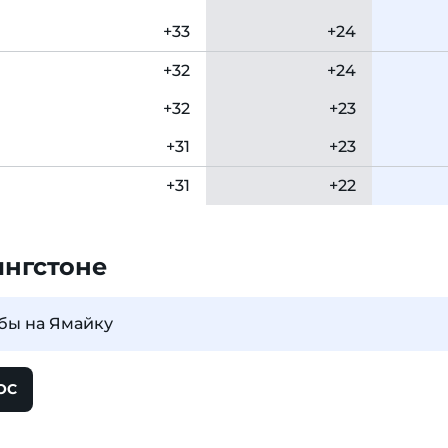
+33
+24
+32
+24
+32
+23
+31
+23
+31
+22
ингстоне
убы на Ямайку
ОС