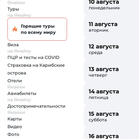
10 августа
Ямайки
понедельник
Туры
на Ямайку
11 августа
Горящие туры
вторник
по всему миру
Виза
12 августа
на Ямайку
среда
ПЦР и тесты на COVID
Страховка
на Карибские
13 августа
острова
четверг
Отели
Ямайки
14 августа
Авиабилеты
пятница
на Ямайку
Достопримеча­тельности
Ямайки
15 августа
Карты
суббота
Видео
Фото
16 августа