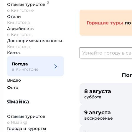
2
Отзывы
туристов
о Кингстоне
Отели
Кингстона
Горящие туры
по
Авиабилеты
в Кингстон
Достопримеча­тельности
Кингстона
Карта
Погода
в Кингстоне
Пог
Видео
Фото
8 августа
суббота
Ямайка
9 августа
Отзывы туристов
воскресенье
о Ямайке
Города и курорты