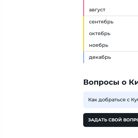
авг
уст
сен
тябрь
окт
ябрь
ноя
брь
дек
абрь
Вопросы о К
Как добраться с К
ЗАДАТЬ СВОЙ ВОПР