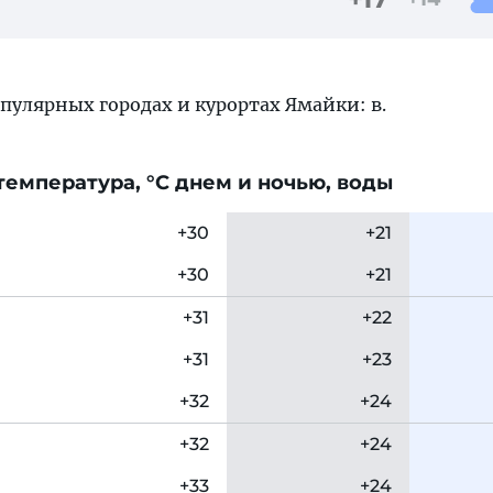
пулярных городах и курортах Ямайки: в.
емпература, °C днем и ночью, воды
+30
+21
+30
+21
+31
+22
+31
+23
+32
+24
+32
+24
+33
+24