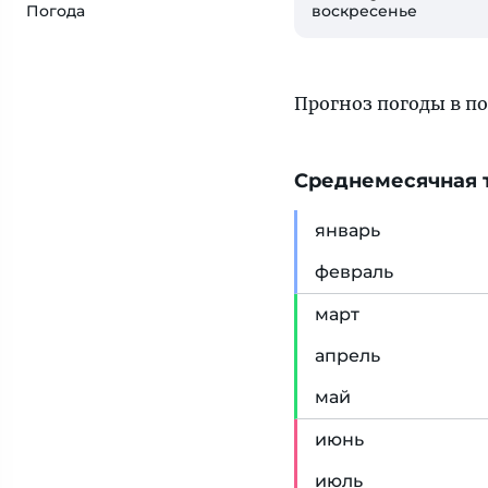
воскресенье
Погода
Прогноз погоды в по
Cреднемесячная т
янв
арь
фев
раль
мар
т
апр
ель
май
июн
ь
июл
ь