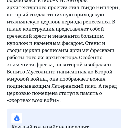
образовался в 1860-х гг. Автором
архитектурного проекта стал Гвидо Нинчери,
который создал типичную приходскую
итальянскую церковь периода ренессанса. В
плане конструкция представляет собой
греческий крест и знаменита большим
куполом и каменным фасадом. Стены и
своды церкви расписаны яркими фресками
работы того же архитектора. Особенно
знаменита фреска, на которой изображён
Бенито Муссолини: написанная до Второй
мировой войны, она изображает вождя
подписывающим Латеранский пакт. А перед
церковью помещена статуя в память о
«жертвах всех войн».
Круглый год в районе проходят