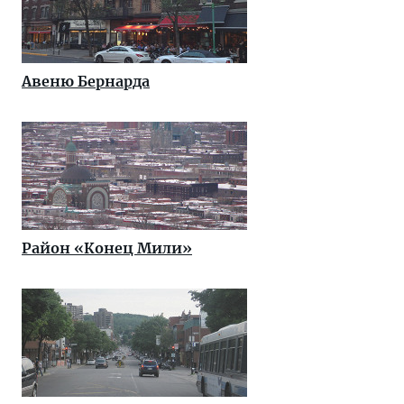
Авеню Бернарда
Район «Конец Мили»