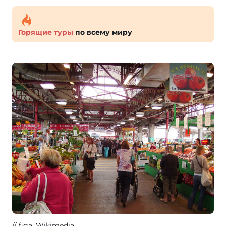
Горящие туры
по всему миру
figa
, Wikimedia