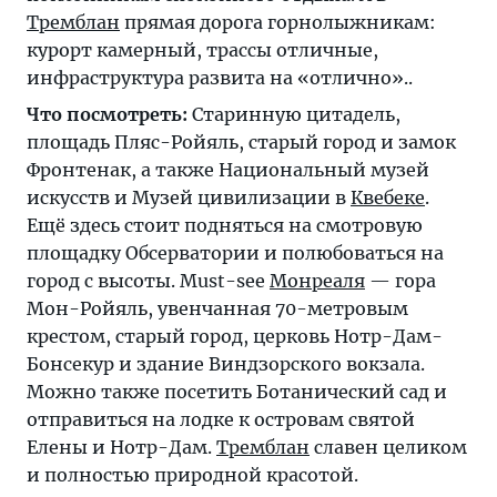
Тремблан
прямая дорога горнолыжникам:
курорт камерный, трассы отличные,
инфраструктура развита на «отлично»..
Что посмотреть:
Старинную цитадель,
площадь Пляс-Ройяль, старый город и замок
Фронтенак, а также Национальный музей
искусств и Музей цивилизации в
Квебеке
.
Ещё здесь стоит подняться на смотровую
площадку Обсерватории и полюбоваться на
город с высоты. Must-see
Монреаля
— гора
Мон-Ройяль, увенчанная 70-метровым
крестом, старый город, церковь Нотр-Дам-
Бонсекур и здание Виндзорского вокзала.
Можно также посетить Ботанический сад и
отправиться на лодке к островам святой
Елены и Нотр-Дам.
Тремблан
славен целиком
и полностью природной красотой.