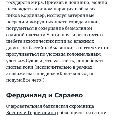
государств мира. Приехав в Боливию, можно
наслаждаться видом парящих в облаках
пиков Кордильер, исследуя затерянные
посреди изумрудных плато города инков,
погрузиться в созерцание безмолвной
соляной пустыни Уюни, почти оглохнуть от
щебета экзотических птиц во влажных
джунглях бассейна Амазонки... а потом чинно
прогуливаться по уютным колониальным
улочкам Сукре и, что уж таить, попробовать
листья коки (исключительно в рамках
знакомства с предком «Кока-колы», не
подумайте чего!).
Фердинанд и Сараево
Очаровательная балканская скромница
Босния и Герцеговина
робко прячется в тени