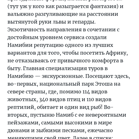
(тут уж у кого как разыграется фантазия) и
вальяжно разгуливающие на расстоянии
вытянутой руки львы и гепарды.
Экзотичность направления в сочетании с
достойным уровнем сервиса создали
Намибии репутацию одного из лучших
вариантов для того, чтобы посетить Африку,
не отказываясь от привычного комфорта в
быту. Главная специализация туров в
Намибию — экскурсионные. Посещают здесь,
во-первых, национальный парк Этоша на
севере страны, где, помимо 114 видов
животных, 340 видов птиц и 110 видов
рептилий, обитает и один вид рыб! Во-
вторых, пустыню Намиб с ее невероятными
пейзажами, самыми высокими в мире
дюнами и зыбкими песками, ежечасно
меняющими свой цвет. Далее в списке: