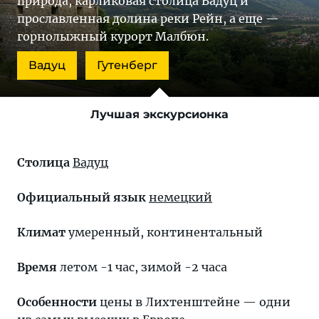
природа, карликовая столица Вадуц и
прославленная долина реки Рейн, а еще —
горнолыжный курорт Малбюн.
Вадуц
Гутенберг
Лучшая экскурсионка
Столица
Вадуц
Официальный язык
немецкий
Климат
умеренный, континентальный
Время
летом -1 час, зимой -2 часа
Особенности
цены в Лихтенштейне — одни