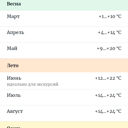
Весна
Март
+1...+10 °C
Апрель
+4...+14 °C
Май
+9...+20 °C
Лето
Июнь
+12...+22 °C
идеально для экскурсий
Июль
+14...+24 °C
Август
+14...+24 °C