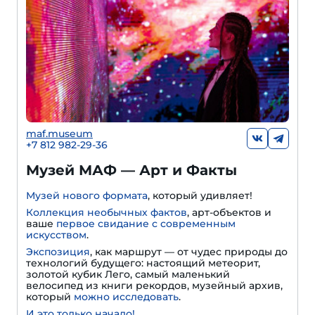
maf.museum
+7 812 982-29-36
Музей МАФ — Арт и Факты
Музей нового формата
, который удивляет!
Коллекция необычных фактов
, арт-объектов и
ваше
первое свидание с современным
искусством
.
Экспозиция
, как маршрут — от чудес природы до
технологий будущего: настоящий метеорит,
золотой кубик Лего, самый маленький
велосипед из книги рекордов, музейный архив,
который
можно исследовать
.
И это только начало!