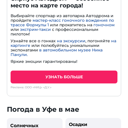
место на карте города!
Выбирайте спорткар из автопарка Автодрома и
пройдите
мастер-класс гоночного вождения по
трассе Формулы 1
или прокатитесь на
гоночном
или
экстрим-такси
с профессиональным
пилотом!
Узнайте все о гонках
на экскурсии
, погоняйте
на
картинге
или полюбуйтесь уникальными
экспонатами
в автомобильном музее Ника
Панули.
Яркие эмоции гарантированы!
УЗНАТЬ БОЛЬШЕ
Реклама: ООО «НИЦ» «Д.У.»
Погода в Уфе в мае
Осадки
Солнечных