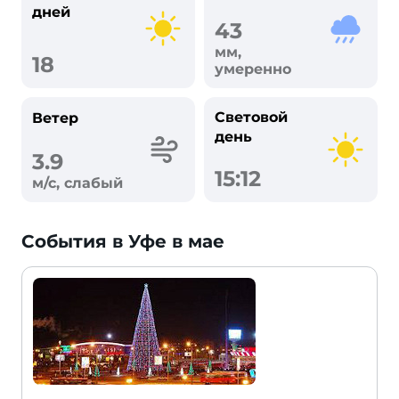
дней
43
мм,
18
умеренно
Световой
Ветер
день
3.9
15:12
м/с, слабый
События в Уфе в мае