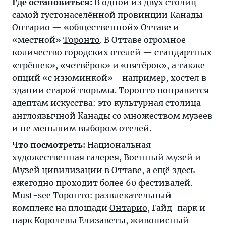
Где остановиться:
В одной из двух столиц
самой густонаселённой провинции Канады
Онтарио
— «общественной»
Оттаве
и
«местной»
Торонто
. В Оттаве огромное
количество городских отелей — стандартных
«трёшек», «четвёрок» и «пятёрок», а также
опций «с изюминкой» - например, хостел в
здании старой тюрьмы. Торонто понравится
адептам искусства: это культурная столица
англоязычной Канады со множеством музеев
и не меньшим выбором отелей.
Что посмотреть:
Национальная
художественная галерея, Военный музей и
Музей цивилизации в
Оттаве
, а ещё здесь
ежегодно проходит более 60 фестивалей.
Must-see
Торонто
: развлекательный
комплекс на площади
Онтарио
, Гайд-парк и
парк Королевы Елизаветы, живописный