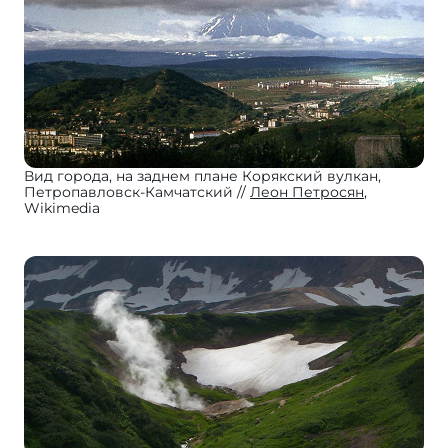
Вид города, на заднем плане Корякский вулкан,
Петропавловск-Камчатский
Леон Петросян
,
Wikimedia