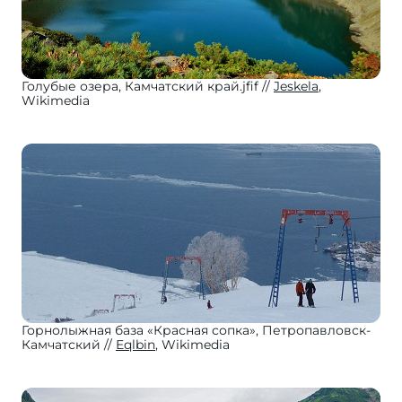
Голубые озера, Камчатский край.jfif
Jeskela
,
Wikimedia
Горнолыжная база «Красная сопка», Петропавловск-
Камчатский
Eqlbin
, Wikimedia