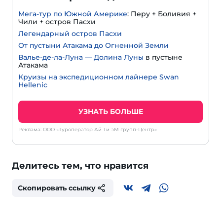
Мега-тур по Южной Америке
: Перу + Боливия +
Чили + остров Пасхи
Легендарный остров Пасхи
От пустыни Атакама до Огненной Земли
Валье-де-ла-Луна — Долина Луны
в пустыне
Атакама
Круизы на экспедиционном лайнере Swan
Hellenic
УЗНАТЬ БОЛЬШЕ
Реклама: ООО «Туроператор Ай Ти эМ групп-Центр»
Делитесь тем, что нравится
Скопировать ссылку