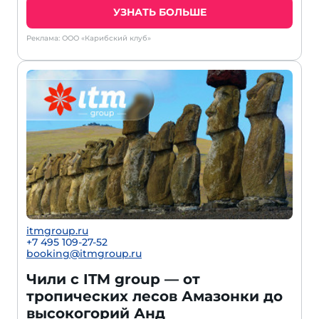
УЗНАТЬ БОЛЬШЕ
Реклама: ООО «Карибский клуб»
itmgroup.ru
+7 495 109-27-52
booking@itmgroup.ru
Чили с ITM group — от
тропических лесов Амазонки до
высокогорий Анд