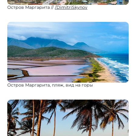
Остров Маргарита
/DimitriSkynov
Остров Маргарита, пляж, вид на горы