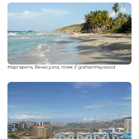
Маргарита, Венесуэла, пляж
grahamheywood