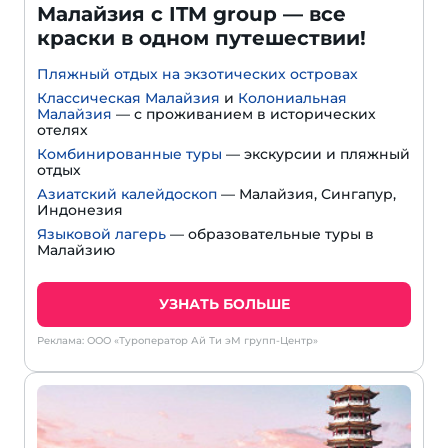
Малайзия с ITM group — все
краски в одном путешествии!
Пляжный отдых на экзотических островах
Классическая Малайзия
и
Колониальная
Малайзия
— с проживанием в исторических
отелях
Комбинированные туры
— экскурсии и пляжный
отдых
Азиатский калейдоскоп
— Малайзия, Сингапур,
Индонезия
Языковой лагерь
— образовательные туры в
Малайзию
УЗНАТЬ БОЛЬШЕ
Реклама: ООО «Туроператор Ай Ти эМ групп-Центр»