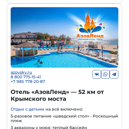
azovsky.ru
8 800 775-15-41
+
7 985 778-20-87
Отель «АзовЛенд» — 52 км от
Крымского моста
Отдых с детьми
на всё включено:
5-разовое питание «шведский стол» • Роскошный
пляж
3 аквазоны у моря: теплый бассейн