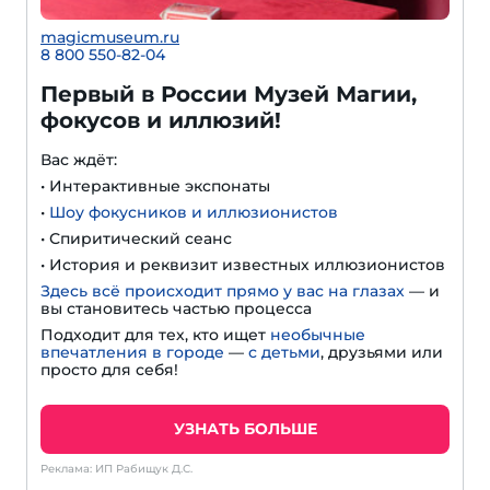
magicmuseum.ru
8 800 550-82-04
Первый в России Музей Магии,
фокусов и иллюзий!
Вас ждёт:
• Интерактивные экспонаты
•
Шоу фокусников и иллюзионистов
• Спиритический сеанс
• История и реквизит известных иллюзионистов
Здесь всё происходит прямо у вас на глазах
— и
вы становитесь частью процесса
Подходит для тех, кто ищет
необычные
впечатления в городе
—
с детьми
, друзьями или
просто для себя!
УЗНАТЬ БОЛЬШЕ
Реклама: ИП Рабищук Д.С.