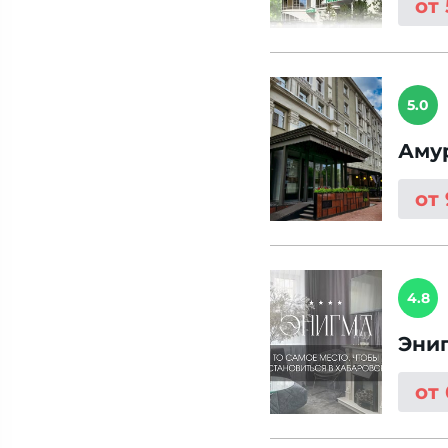
от
5.0
Аму
от
4.8
Эни
от