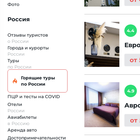
Фото
Россия
4.4
Отзывы туристов
о России
Евр
Города и курорты
России
от
Туры
по России
Горящие туры
по России
4.9
ПЦР и тесты на COVID
Отели
Авр
России
Авиабилеты
от
в Россию
Аренда авто
Достопримеча­тельности