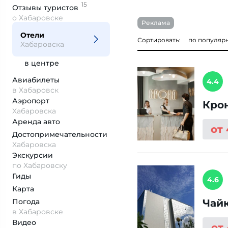
15
Отзывы
туристов
о Хабаровске
Реклама
Отели
Сортировать:
по популяр
Хабаровска
в центре
Авиабилеты
4.4
в Хабаровск
Аэропорт
Кро
Хабаровска
Аренда авто
от
Достопримеча­тельности
Хабаровска
Экскурсии
по Хабаровску
Гиды
4.6
Карта
Погода
Чай
в Хабаровске
Видео
от