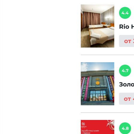
4.4
Rio 
от
4.7
Зол
от
4.8