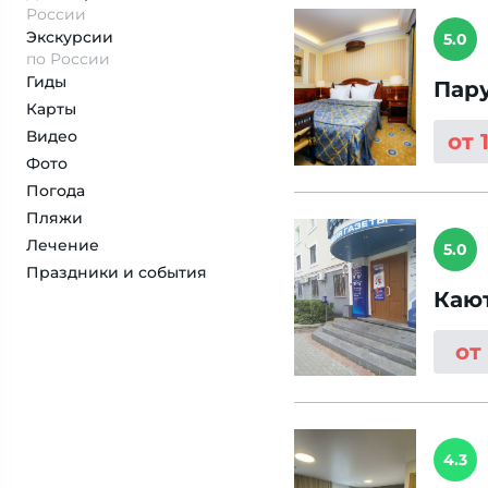
России
Экскурсии
5.0
по России
Гиды
Пар
Карты
Видео
от 
Фото
Погода
Пляжи
Лечение
5.0
Праздники и события
Каю
от
4.3