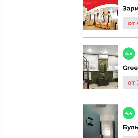
Зар
от
4.4
Gree
от
4.4
Буль