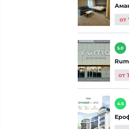
Амак
от
5.0
Rum
от 
4.6
Еро