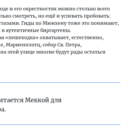
оде и его окрестностях можно столько всего
олько смотреть, но ещё и успевать пробовать:
глазами. Гиды по Мюнхену тоже это понимают,
х в аутентичные биргартены.
кая «пешеходка» охватывает, естественно,
е, Мариенплатц, собор Св. Петра,
на этой улице многие будут рады остаться
итается Меккой для
а.