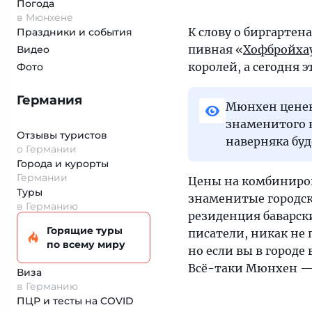
Погода
в Мюнхене
К слову о биргартен
Праздники и события
пивная «
Хофбройха
Видео
королей, а сегодня 
Фото
Германия
Мюнхен ценен 
знаменитого 
Отзывы туристов
наверняка бу
о Германии
Города и курорты
Германии
Цены на комбиниров
Туры
знаменитые городск
в Германию
резиденция баварск
Горящие туры
писатели, никак не 
по всему миру
но если вы в городе
Всё-таки Мюнхен —
Виза
в Германию
ПЦР и тесты на COVID