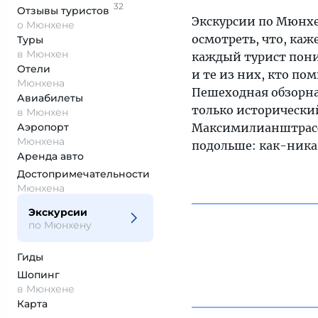
32
Отзывы
туристов
Экскурсии по Мюнхен
о Мюнхене
осмотреть, что, каж
Туры
в Мюнхен
каждый турист пони
Отели
и те из них, кто по
Мюнхена
Пешеходная обзорная
Авиабилеты
только исторический
в Мюнхен
Аэропорт
Максимилианштрассе.
Мюнхена
подольше: как-ника
Аренда авто
Достопримеча­тельности
Мюнхена
Экскурсии
по Мюнхену
Гиды
Шопинг
в Мюнхене
Карта