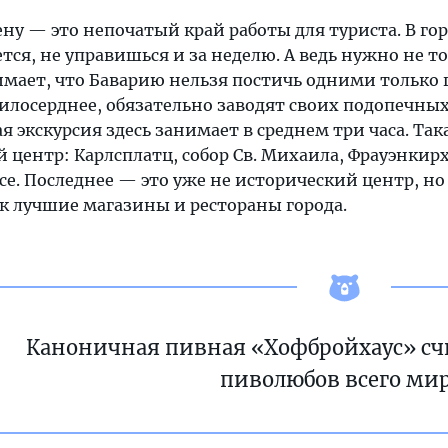
у — это непочатый край работы для туриста. В гор
ется, не управишься и за неделю. А ведь нужно не т
мает, что Баварию нельзя постичь одними только 
милосерднее, обязательно заводят своих подопечны
 экскурсия здесь занимает в среднем три часа. Та
 центр: Карлсплатц, собор Св. Михаила, Фрауэнкирх
 Последнее — это уже не исторический центр, но 
к лучшие магазины и рестораны города.
Каноничная пивная «Хофбройхаус» сч
пиволюбов всего мир