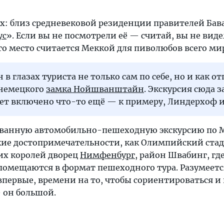
ах: близ средневековой резиденции правителей Бав
ус
». Если вы не посмотрели её — считай, вы не вид
это место считается Меккой для пиволюбов всего ми
в глазах туриста не только сам по себе, но и как о
немецкого
замка Нойшванштайн
. Экскурсия сюда 
дет включено что-то ещё — к примеру, Линдерхоф 
анную автомобильно-пешеходную экскурсию по Мю
ие достопримечательности, как Олимпийский ста
их королей дворец
Нимфенбург
, район Швабинг, г
помещаются в формат пешеходного тура. Разумеется
 впервые, времени на то, чтобы сориентироваться и п
 он большой.