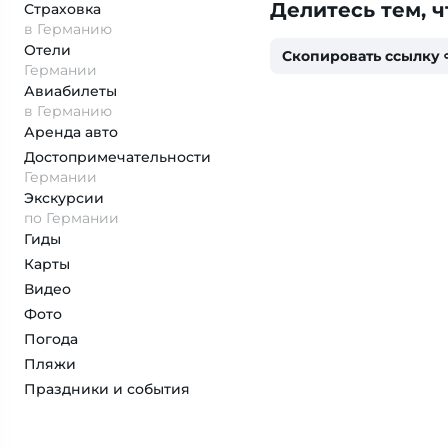
Делитесь тем, ч
Страховка
в Германию
Отели
Скопировать ссылку
Германии
Авиабилеты
в Германию
Аренда авто
Достопримеча­тельности
Германии
Экскурсии
по Германии
Гиды
Карты
Видео
Фото
Погода
Пляжи
Праздники и события