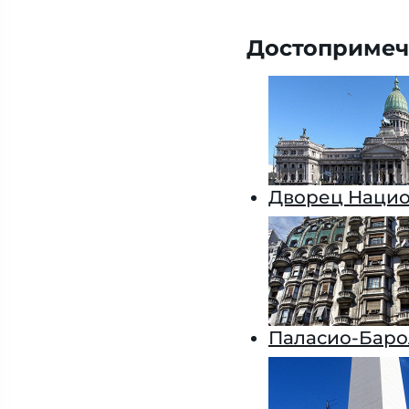
Достопримеч
Дворец Нацио
Паласио-Баро