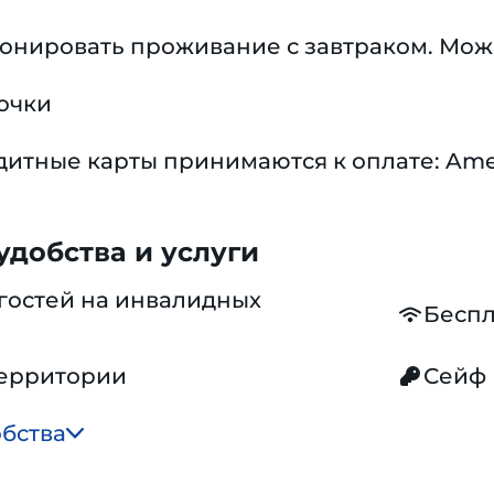
ронировать проживание с завтраком. Мож
очки
тные карты принимаются к оплате: Americ
добства и услуги
гостей на инвалидных
Беспл
территории
Сейф
обства