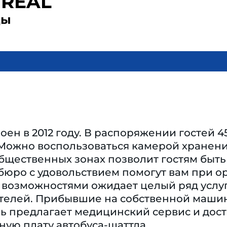
 REAL
ды
оен в 2012 году. В распоряжении гостей 4
 Можно воспользоваться камерой хранени
общественных зонах позволит гостям быть
бюро с удовольствием помогут вам при о
озможностями ожидает целый ряд услуг и
ителей. Прибывшие на собственной машин
ь предлагает медицинский сервис и дост
ьную плату автобуса-шаттла.