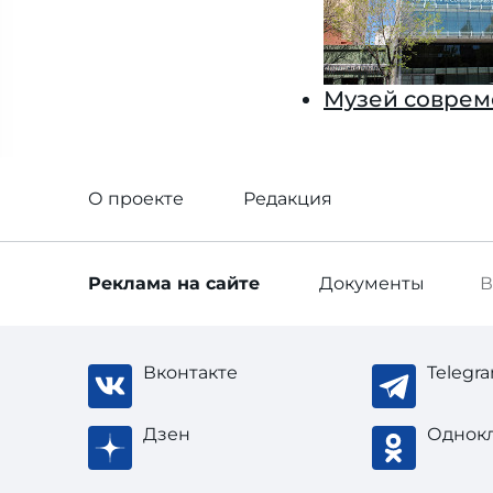
Музей соврем
О проекте
Редакция
Реклама
на сайте
Документы
В
Вконтакте
Telegr
Дзен
Однок