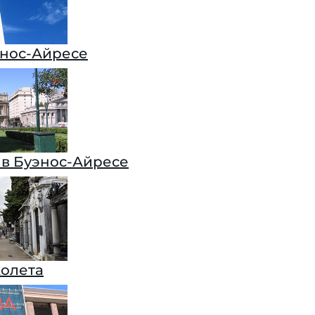
энос-Айресе
 в Буэнос-Айресе
олета