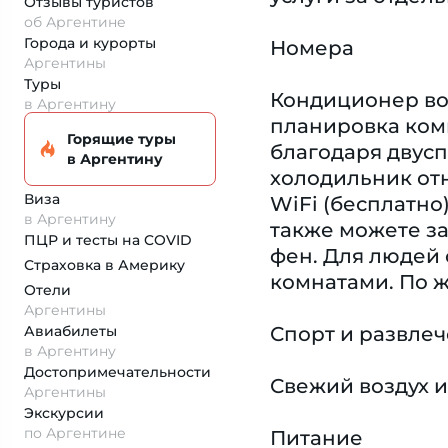
Отзывы туристов
об Аргентине
Города и курорты
Номера
Аргентины
Туры
Кондиционер воз
в Аргентину
планировка ком
Горящие туры
благодаря двусп
в Аргентину
холодильник отн
Виза
WiFi (бесплатно
в Аргентину
также можете за
ПЦР и тесты на COVID
фен. Для людей
Страховка
в Америку
комнатами. По 
Отели
Аргентины
Авиабилеты
Спорт и развле
в Аргентину
Достопримеча­тельности
Свежий воздух и
Аргентины
Экскурсии
по Аргентине
Питание