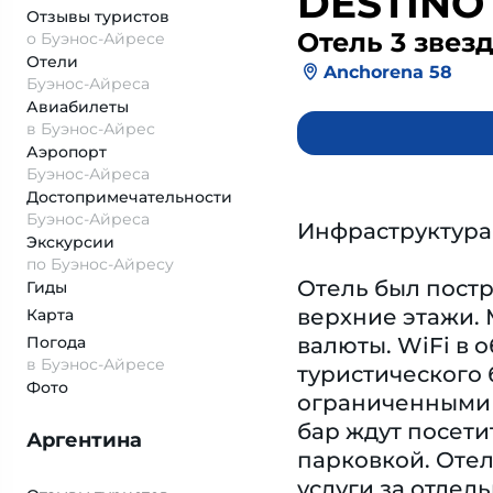
DESTINO
Отзывы
туристов
Отель 3 звез
о Буэнос-Айресе
Отели
Anchorena 58
Буэнос-Айреса
Авиабилеты
в Буэнос-Айрес
Аэропорт
Буэнос-Айреса
Достопримеча­тельности
Буэнос-Айреса
Инфраструктура
Экскурсии
по Буэнос-Айресу
Отель был постр
Гиды
верхние этажи.
Карта
Погода
валюты. WiFi в 
в Буэнос-Айресе
туристического 
Фото
ограниченными в
бар ждут посет
Аргентина
парковкой. Отел
услуги за отдел